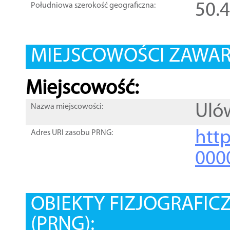
50.
Południowa szerokość geograficzna:
MIEJSCOWOŚCI ZAWART
Miejscowość:
Uló
Nazwa miejscowości:
htt
Adres URI zasobu PRNG:
000
OBIEKTY FIZJOGRAFIC
(PRNG):