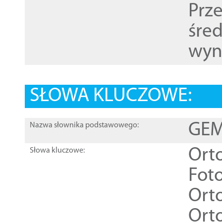
Prz
śre
wyn
SŁOWA KLUCZOWE:
GEME
Nazwa słownika podstawowego:
Ort
Słowa kluczowe:
Foto
Ort
Ort