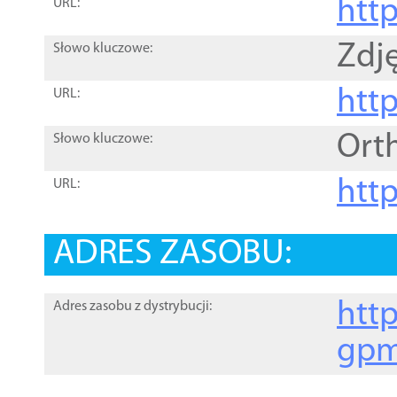
htt
URL:
Zdję
Słowo kluczowe:
htt
URL:
Ort
Słowo kluczowe:
http
URL:
ADRES ZASOBU:
http
Adres zasobu z dystrybucji:
gpm