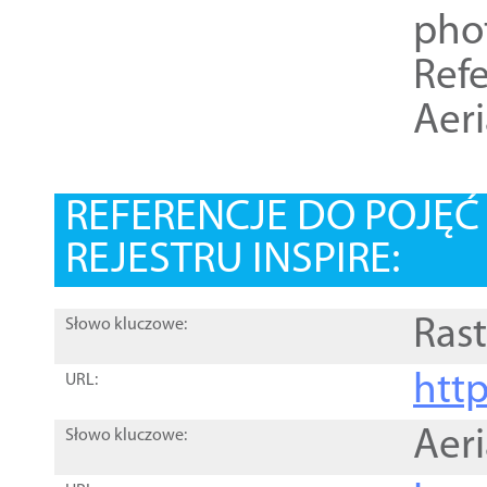
pho
Refe
Aer
REFERENCJE DO POJĘ
REJESTRU INSPIRE:
Rast
Słowo kluczowe:
htt
URL:
Aer
Słowo kluczowe: