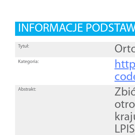
INFORMACJE PODSTA
Orto
Tytuł:
http
Kategoria:
cod
Zbi
Abstrakt:
otr
kra
LPI