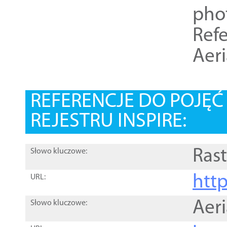
pho
Refe
Aer
REFERENCJE DO POJĘ
REJESTRU INSPIRE:
Rast
Słowo kluczowe:
htt
URL:
Aer
Słowo kluczowe: