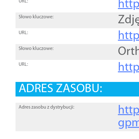
htt
URL:
Zdję
Słowo kluczowe:
htt
URL:
Ort
Słowo kluczowe:
http
URL:
ADRES ZASOBU:
http
Adres zasobu z dystrybucji:
gpm