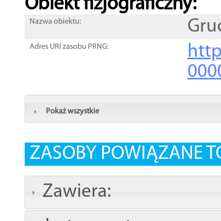
Obiekt fizjograficzny:
Gru
Nazwa obiektu:
http
Adres URI zasobu PRNG:
000
Pokaż wszystkie
ZASOBY POWIĄZANE T
Zawiera: