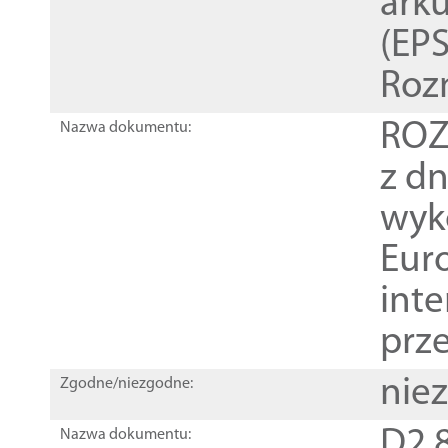
ark
(EPS
Roz
ROZ
Nazwa dokumentu:
z dn
wyk
Euro
inte
prz
nie
Zgodne/niezgodne:
D2.8
Nazwa dokumentu: