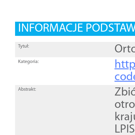
INFORMACJE PODSTA
Orto
Tytuł:
http
Kategoria:
cod
Zbi
Abstrakt:
otr
kra
LPI