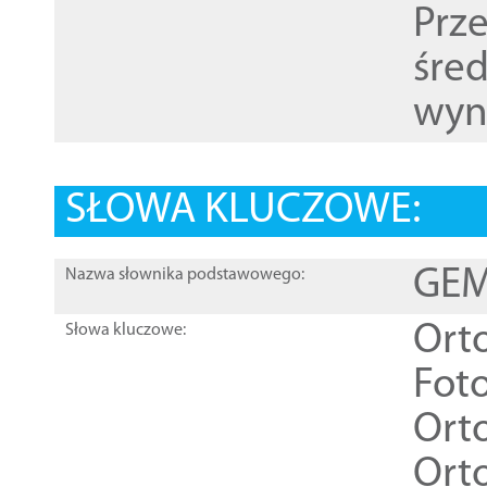
Prz
śre
wyn
SŁOWA KLUCZOWE:
GEME
Nazwa słownika podstawowego:
Ort
Słowa kluczowe:
Foto
Ort
Ort