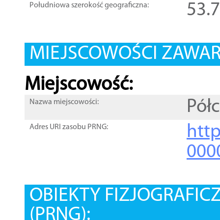
53.
Południowa szerokość geograficzna:
MIEJSCOWOŚCI ZAWART
Miejscowość:
Pół
Nazwa miejscowości:
htt
Adres URI zasobu PRNG:
000
OBIEKTY FIZJOGRAFIC
(PRNG):