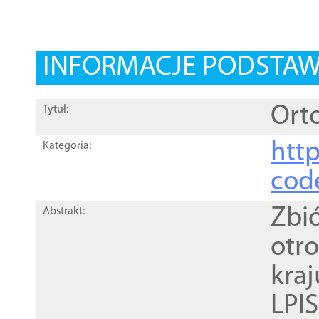
INFORMACJE PODSTA
Orto
Tytuł:
http
Kategoria:
cod
Zbi
Abstrakt:
otr
kra
LPI