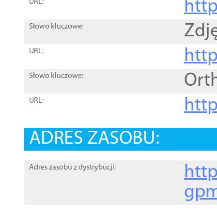
htt
URL:
Zdję
Słowo kluczowe:
htt
URL:
Ort
Słowo kluczowe:
http
URL:
ADRES ZASOBU:
http
Adres zasobu z dystrybucji:
gpm