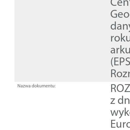
Cen
Geod
dan
rok
ark
(EPS
Roz
ROZ
Nazwa dokumentu:
z dn
wyk
Euro