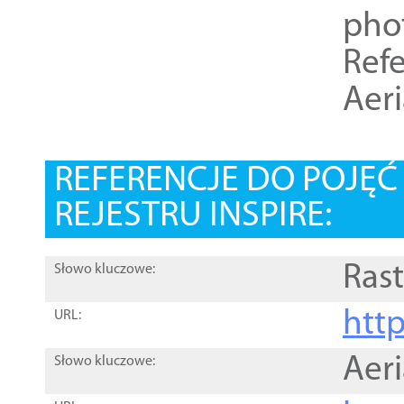
pho
Refe
Aer
REFERENCJE DO POJĘ
REJESTRU INSPIRE:
Rast
Słowo kluczowe:
htt
URL:
Aer
Słowo kluczowe: