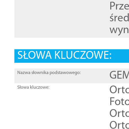
Prz
śre
wyn
SŁOWA KLUCZOWE:
GEME
Nazwa słownika podstawowego:
Ort
Słowa kluczowe:
Foto
Ort
Ort