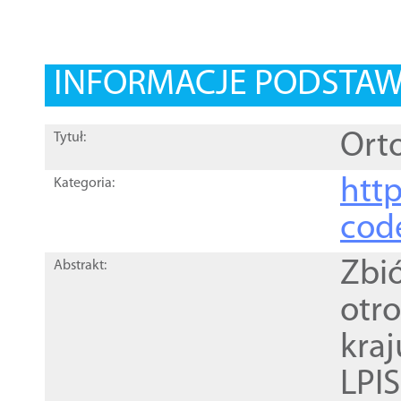
INFORMACJE PODSTA
Orto
Tytuł:
http
Kategoria:
cod
Zbi
Abstrakt:
otr
kra
LPI