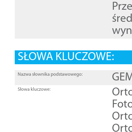
Prz
śre
wyn
SŁOWA KLUCZOWE:
GEME
Nazwa słownika podstawowego:
Ort
Słowa kluczowe:
Foto
Ort
Ort