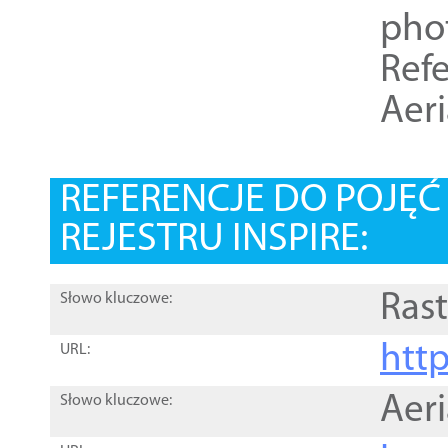
pho
Refe
Aer
REFERENCJE DO POJĘ
REJESTRU INSPIRE:
Rast
Słowo kluczowe:
htt
URL:
Aer
Słowo kluczowe: