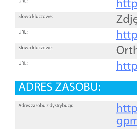
htt
URL:
Zdję
Słowo kluczowe:
htt
URL:
Ort
Słowo kluczowe:
http
URL:
ADRES ZASOBU:
http
Adres zasobu z dystrybucji:
gpm