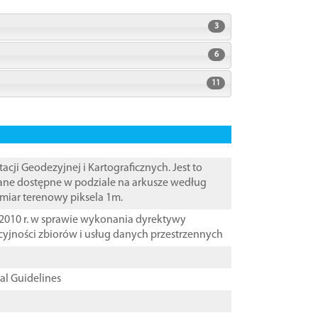
3
6
11
i Geodezyjnej i Kartograficznych. Jest to
ane dostępne w podziale na arkusze według
zmiar terenowy piksela 1m.
2010 r. w sprawie wykonania dyrektywy
cyjności zbiorów i usług danych przestrzennych
cal Guidelines