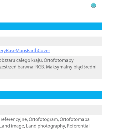
ageryBaseMapsEarthCover
bszaru całego kraju. Ortofotomapy
zestrzeń barwna: RGB. Maksymalny błąd średni
referencyjne
,
Ortofotogram
,
Ortofotomapa
Land image
,
Land photography
,
Referential