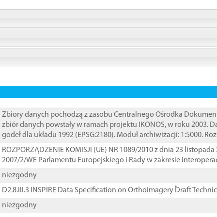
Zbiory danych pochodzą z zasobu Centralnego Ośrodka Dokumentacj
zbiór danych powstały w ramach projektu IKONOS, w roku 2003. D
godeł dla układu 1992 (EPSG:2180). Moduł archiwizacji: 1:5000. Ro
ROZPORZĄDZENIE KOMISJI (UE) NR 1089/2010 z dnia 23 listopada 
2007/2/WE Parlamentu Europejskiego i Rady w zakresie interopera
niezgodny
D2.8.III.3 INSPIRE Data Specification on Orthoimagery ֠Draft Techni
niezgodny