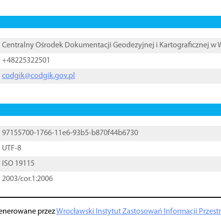
Centralny Ośrodek Dokumentacji Geodezyjnej i Kartograficznej w
+48225322501
codgik@codgik.gov.pl
97155700-1766-11e6-93b5-b870f44b6730
UTF-8
ISO 19115
2003/cor.1:2006
enerowane przez
Wrocławski Instytut Zastosowań Informacji Przestrz