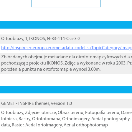
Ortoobrazy, 1, IKONOS, N-33-114-C-a-3-2
http://inspire.ec.europa.eu/metadata-codelist/TopicCategory/im
Zbiór danych obejmuje metadane dla otrofotomap cyfrowych dla o
pochodzącą z projektu IKONOS. Zdjęcia wykonane w roku 2003. Pr
położenia punktu na ortofotomapie wynosi 3.00m.
GEMET - INSPIRE themes, version 1.0
Ortoobrazy
,
Zdjęcie lotnicze
,
Obraz terenu
,
Fotografia terenu
,
Dane 
lotnicza
,
Rastry
,
Ortofotomapa
,
Orthoimagery
,
Aerial photography
,
data
,
Raster
,
Aerial ortoimagery
,
Aerial orthophotomap