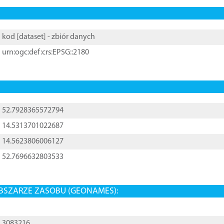
kod [
dataset
] - zbiór danych
urn:ogc:def:crs:EPSG::2180
52.7928365572794
14.5313701022687
14.5623806006127
52.7696632803533
BSZARZE ZASOBU (GEONAMES):
3083216