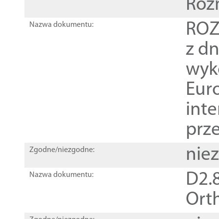
Roz
ROZ
Nazwa dokumentu:
z dn
wyk
Euro
inte
prz
nie
Zgodne/niezgodne:
D2.8
Nazwa dokumentu:
Orth