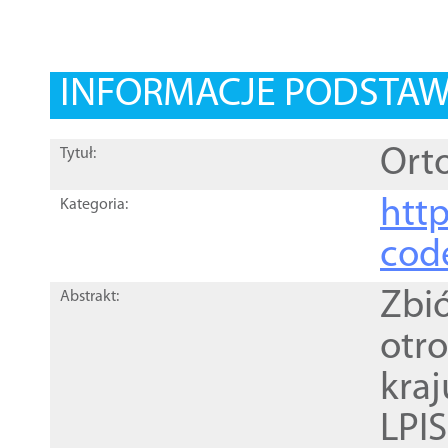
INFORMACJE PODSTA
Orto
Tytuł:
http
Kategoria:
cod
Zbi
Abstrakt:
otr
kra
LPI