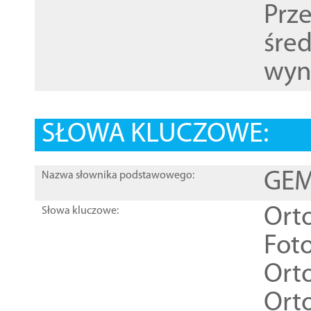
Prz
śre
wyn
SŁOWA KLUCZOWE:
GEME
Nazwa słownika podstawowego:
Ort
Słowa kluczowe:
Foto
Ort
Ort