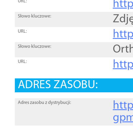
htt
URL:
Zdję
Słowo kluczowe:
htt
URL:
Ort
Słowo kluczowe:
http
URL:
ADRES ZASOBU:
http
Adres zasobu z dystrybucji:
gpm