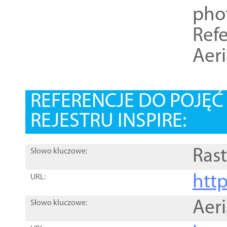
pho
Refe
Aer
REFERENCJE DO POJĘ
REJESTRU INSPIRE:
Rast
Słowo kluczowe:
htt
URL:
Aer
Słowo kluczowe: