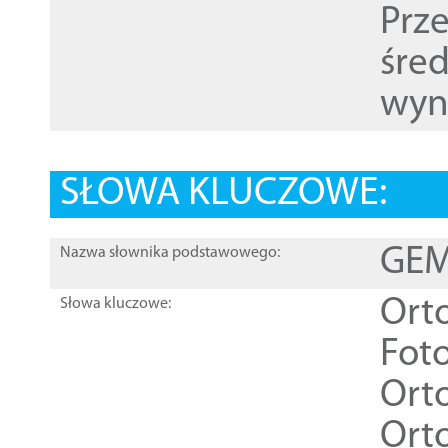
Prz
śre
wyn
SŁOWA KLUCZOWE:
GEME
Nazwa słownika podstawowego:
Ort
Słowa kluczowe:
Foto
Ort
Ort