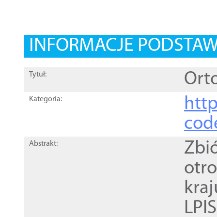
INFORMACJE PODSTA
Orto
Tytuł:
http
Kategoria:
cod
Zbi
Abstrakt:
otr
kra
LPI