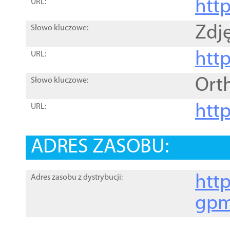
htt
URL:
Zdję
Słowo kluczowe:
htt
URL:
Ort
Słowo kluczowe:
http
URL:
ADRES ZASOBU:
http
Adres zasobu z dystrybucji:
gpm