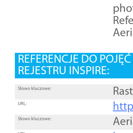
pho
Refe
Aer
REFERENCJE DO POJĘ
REJESTRU INSPIRE:
Rast
Słowo kluczowe:
htt
URL:
Aer
Słowo kluczowe: