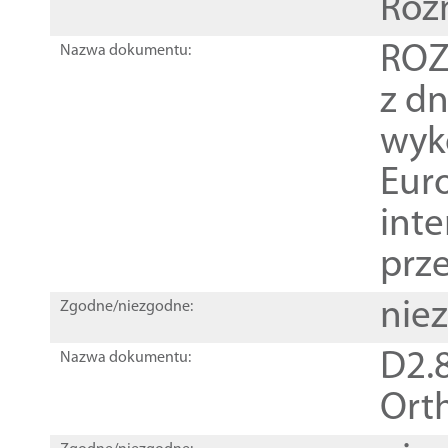
Roz
ROZ
Nazwa dokumentu:
z dn
wyk
Euro
inte
prz
nie
Zgodne/niezgodne:
D2.8
Nazwa dokumentu:
Orth