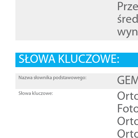
Prz
śre
wyn
SŁOWA KLUCZOWE:
GEME
Nazwa słownika podstawowego:
Ort
Słowa kluczowe:
Foto
Ort
Ort