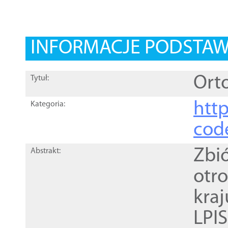
INFORMACJE PODSTA
Orto
Tytuł:
http
Kategoria:
cod
Zbi
Abstrakt:
otr
kra
LPI