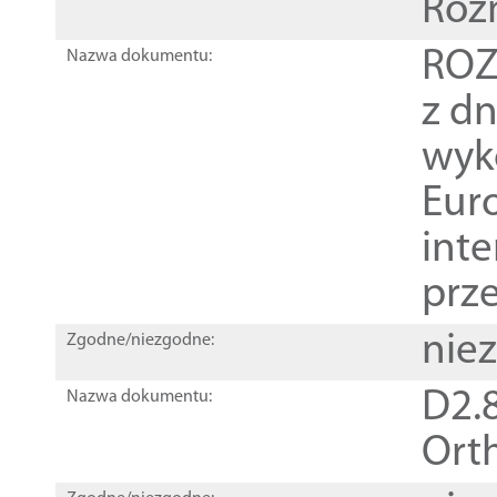
Roz
ROZ
Nazwa dokumentu:
z dn
wyk
Euro
inte
prz
nie
Zgodne/niezgodne:
D2.8
Nazwa dokumentu:
Orth