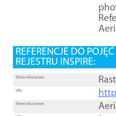
pho
Refe
Aer
REFERENCJE DO POJĘ
REJESTRU INSPIRE:
Rast
Słowo kluczowe:
htt
URL:
Aer
Słowo kluczowe: