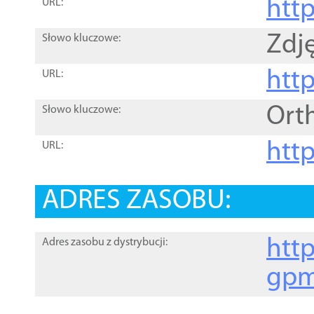
htt
URL:
Zdję
Słowo kluczowe:
htt
URL:
Ort
Słowo kluczowe:
http
URL:
ADRES ZASOBU:
http
Adres zasobu z dystrybucji:
gpm