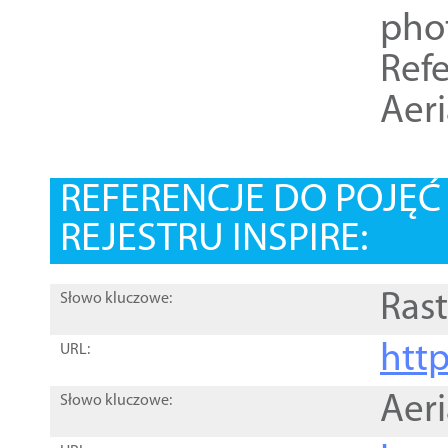
pho
Refe
Aer
REFERENCJE DO POJĘ
REJESTRU INSPIRE:
Rast
Słowo kluczowe:
htt
URL:
Aer
Słowo kluczowe: