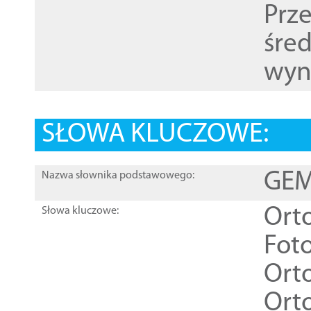
Prz
śre
wyn
SŁOWA KLUCZOWE:
GEME
Nazwa słownika podstawowego:
Ort
Słowa kluczowe:
Foto
Ort
Ort