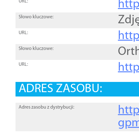
htt
URL:
Zdję
Słowo kluczowe:
htt
URL:
Ort
Słowo kluczowe:
http
URL:
ADRES ZASOBU:
http
Adres zasobu z dystrybucji:
gpm