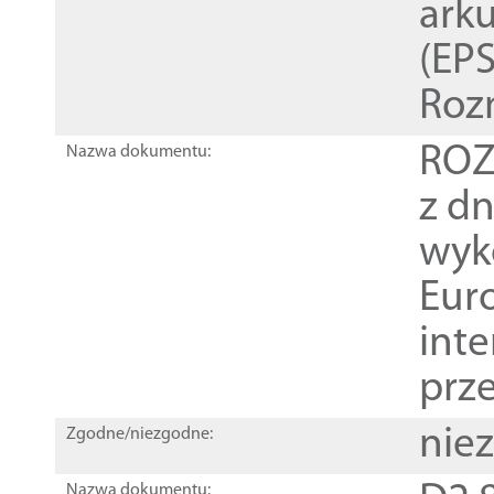
ark
(EPS
Roz
ROZ
Nazwa dokumentu:
z dn
wyk
Euro
inte
prz
nie
Zgodne/niezgodne:
Nazwa dokumentu: