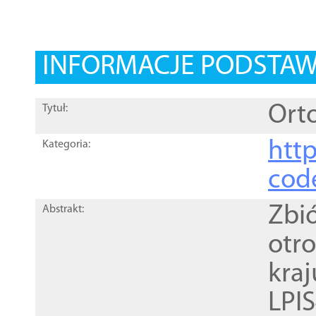
INFORMACJE PODSTA
Orto
Tytuł:
http
Kategoria:
cod
Zbi
Abstrakt:
otr
kra
LPI