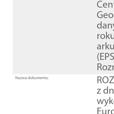
Cen
Geod
dan
rok
ark
(EPS
Roz
ROZ
Nazwa dokumentu:
z dn
wyk
Euro