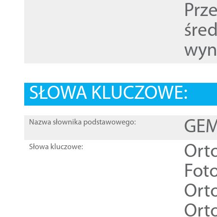
Prz
śre
wyn
SŁOWA KLUCZOWE:
GEME
Nazwa słownika podstawowego:
Ort
Słowa kluczowe:
Foto
Ort
Ort