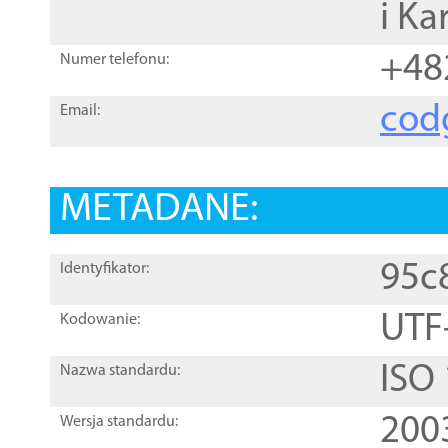
i Ka
+48
Numer telefonu:
cod
Email:
METADANE:
95c
Identyfikator:
UTF
Kodowanie:
ISO
Nazwa standardu:
200
Wersja standardu: