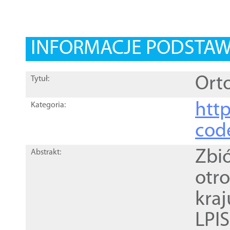
INFORMACJE PODSTA
Orto
Tytuł:
http
Kategoria:
cod
Zbi
Abstrakt:
otr
kra
LPI