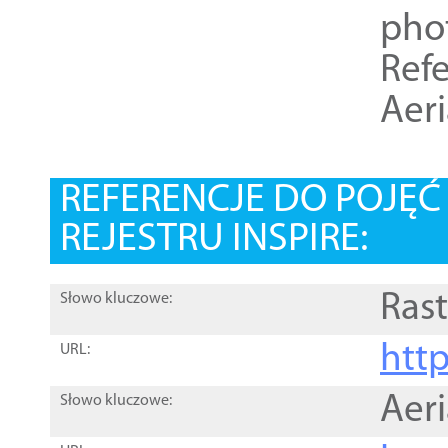
pho
Refe
Aer
REFERENCJE DO POJĘ
REJESTRU INSPIRE:
Rast
Słowo kluczowe:
htt
URL:
Aer
Słowo kluczowe: