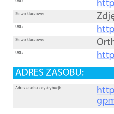
htt
URL:
Zdję
Słowo kluczowe:
htt
URL:
Ort
Słowo kluczowe:
http
URL:
ADRES ZASOBU:
http
Adres zasobu z dystrybucji:
gpm