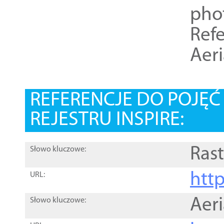
pho
Refe
Aer
REFERENCJE DO POJĘ
REJESTRU INSPIRE:
Rast
Słowo kluczowe:
htt
URL:
Aer
Słowo kluczowe: