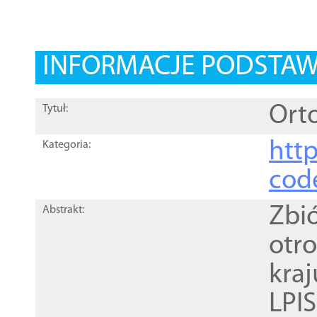
INFORMACJE PODSTA
Orto
Tytuł:
http
Kategoria:
cod
Zbi
Abstrakt:
otr
kra
LPI