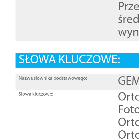
Prz
śre
wyn
SŁOWA KLUCZOWE:
GEME
Nazwa słownika podstawowego:
Ort
Słowa kluczowe:
Foto
Ort
Ort