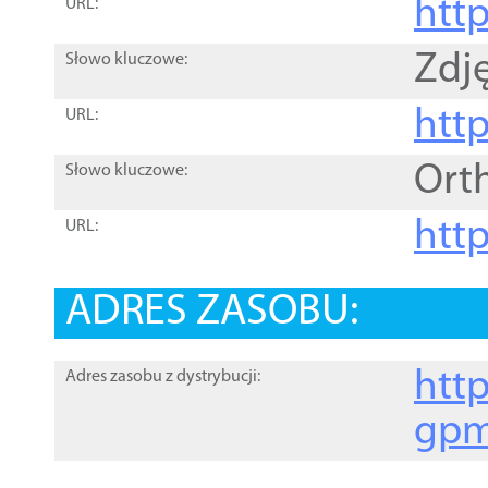
htt
URL:
Zdję
Słowo kluczowe:
htt
URL:
Ort
Słowo kluczowe:
http
URL:
ADRES ZASOBU:
http
Adres zasobu z dystrybucji:
gpm