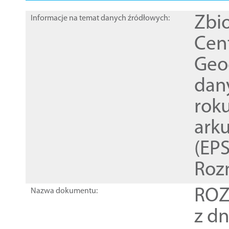
Zbi
Informacje na temat danych źródłowych:
Cen
Geod
dan
rok
ark
(EPS
Roz
ROZ
Nazwa dokumentu:
z dn