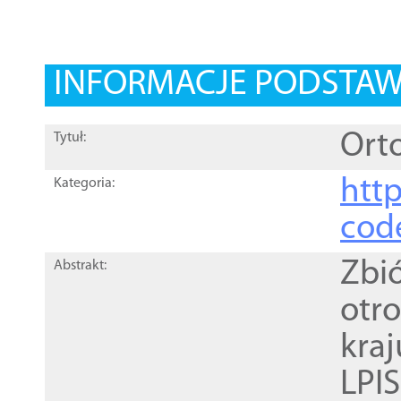
INFORMACJE PODSTA
Orto
Tytuł:
http
Kategoria:
cod
Zbi
Abstrakt:
otr
kra
LPI