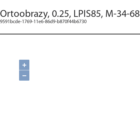
Ortoobrazy, 0.25, LPIS85, M-34-68
9591bcde-1769-11e6-86d9-b870f44b6730
+
−