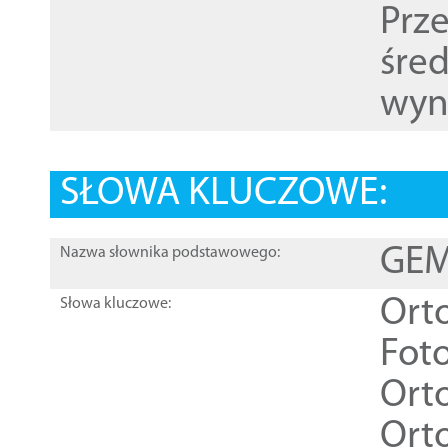
Prz
śre
wyn
SŁOWA KLUCZOWE:
GEME
Nazwa słownika podstawowego:
Ort
Słowa kluczowe:
Foto
Ort
Ort