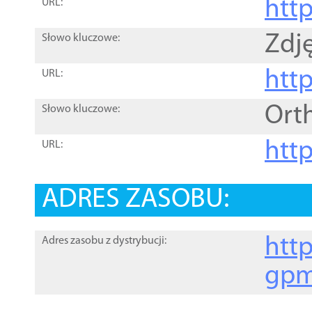
htt
URL:
Zdję
Słowo kluczowe:
htt
URL:
Ort
Słowo kluczowe:
http
URL:
ADRES ZASOBU:
http
Adres zasobu z dystrybucji:
gpm