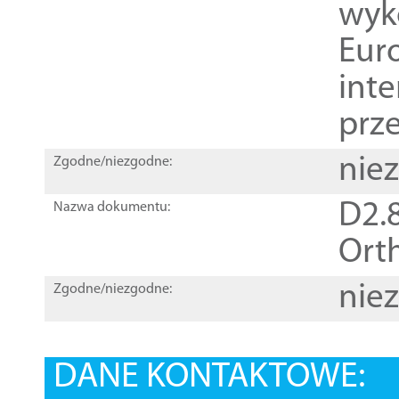
wyk
Euro
inte
prz
nie
Zgodne/niezgodne:
D2.8
Nazwa dokumentu:
Orth
nie
Zgodne/niezgodne:
DANE KONTAKTOWE: