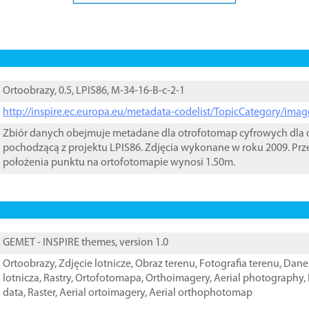
Ortoobrazy, 0.5, LPIS86, M-34-16-B-c-2-1
http://inspire.ec.europa.eu/metadata-codelist/TopicCategory/im
Zbiór danych obejmuje metadane dla otrofotomap cyfrowych dla o
pochodzącą z projektu LPIS86. Zdjęcia wykonane w roku 2009. Prz
położenia punktu na ortofotomapie wynosi 1.50m.
GEMET - INSPIRE themes, version 1.0
Ortoobrazy
,
Zdjęcie lotnicze
,
Obraz terenu
,
Fotografia terenu
,
Dane 
lotnicza
,
Rastry
,
Ortofotomapa
,
Orthoimagery
,
Aerial photography
,
data
,
Raster
,
Aerial ortoimagery
,
Aerial orthophotomap