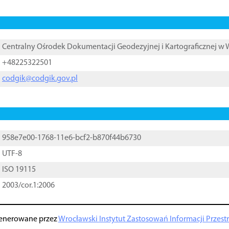
Centralny Ośrodek Dokumentacji Geodezyjnej i Kartograficznej w
+48225322501
codgik@codgik.gov.pl
958e7e00-1768-11e6-bcf2-b870f44b6730
UTF-8
ISO 19115
2003/cor.1:2006
enerowane przez
Wrocławski Instytut Zastosowań Informacji Przestrz