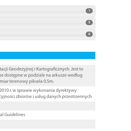
1
5
6
i Geodezyjnej i Kartograficznych. Jest to
ane dostępne w podziale na arkusze według
zmiar terenowy piksela 0.5m.
2010 r. w sprawie wykonania dyrektywy
cyjności zbiorów i usług danych przestrzennych
cal Guidelines