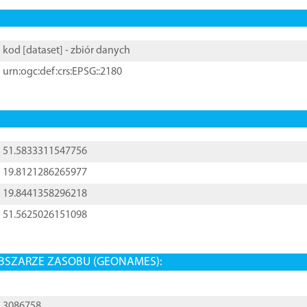
kod [
dataset
] - zbiór danych
urn:ogc:def:crs:EPSG::2180
51.5833311547756
19.8121286265977
19.8441358296218
51.5625026151098
BSZARZE ZASOBU (GEONAMES):
3086758