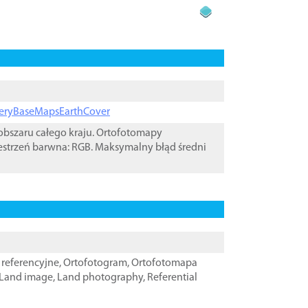
ageryBaseMapsEarthCover
bszaru całego kraju. Ortofotomapy
estrzeń barwna: RGB. Maksymalny błąd średni
referencyjne
,
Ortofotogram
,
Ortofotomapa
Land image
,
Land photography
,
Referential