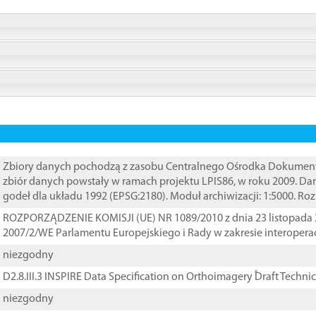
Zbiory danych pochodzą z zasobu Centralnego Ośrodka Dokumentacj
zbiór danych powstały w ramach projektu LPIS86, w roku 2009. D
godeł dla układu 1992 (EPSG:2180). Moduł archiwizacji: 1:5000. Ro
ROZPORZĄDZENIE KOMISJI (UE) NR 1089/2010 z dnia 23 listopada 
2007/2/WE Parlamentu Europejskiego i Rady w zakresie interopera
niezgodny
D2.8.III.3 INSPIRE Data Specification on Orthoimagery ֠Draft Techni
niezgodny