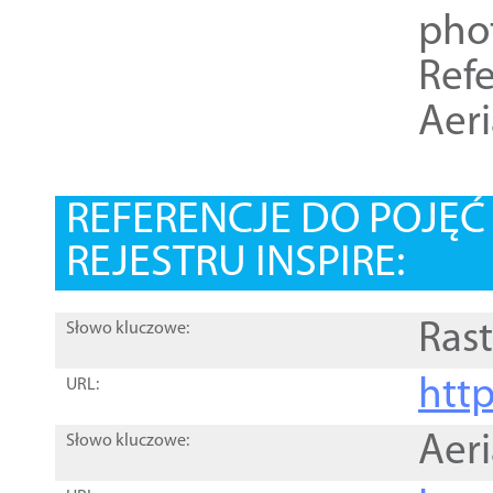
pho
Refe
Aer
REFERENCJE DO POJĘ
REJESTRU INSPIRE:
Rast
Słowo kluczowe:
htt
URL:
Aer
Słowo kluczowe: