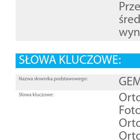
Prz
śre
wyn
SŁOWA KLUCZOWE:
GEME
Nazwa słownika podstawowego:
Ort
Słowa kluczowe:
Foto
Ort
Ort