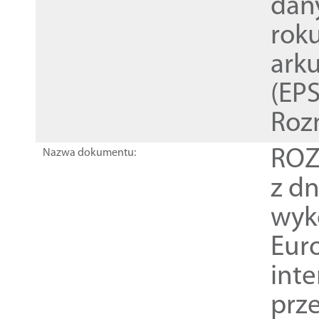
dan
rok
ark
(EPS
Roz
ROZ
Nazwa dokumentu:
z dn
wyk
Euro
inte
prz