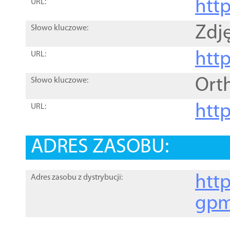
htt
URL:
Zdję
Słowo kluczowe:
htt
URL:
Ort
Słowo kluczowe:
http
URL:
ADRES ZASOBU:
http
Adres zasobu z dystrybucji:
gpm