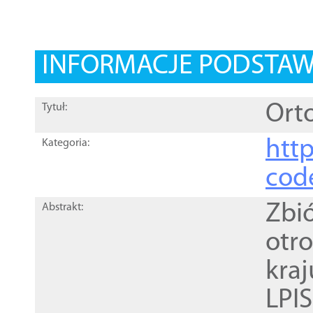
INFORMACJE PODSTA
Orto
Tytuł:
http
Kategoria:
cod
Zbi
Abstrakt:
otr
kra
LPI