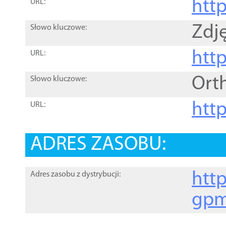
htt
URL:
Zdję
Słowo kluczowe:
htt
URL:
Ort
Słowo kluczowe:
http
URL:
ADRES ZASOBU:
http
Adres zasobu z dystrybucji:
gpm