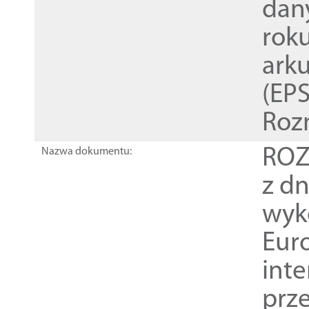
dan
rok
ark
(EPS
Roz
ROZ
Nazwa dokumentu:
z dn
wyk
Euro
inte
prz