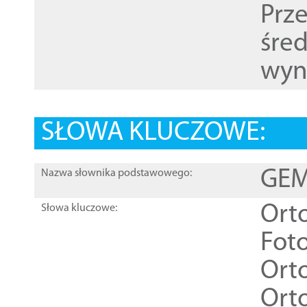
Prz
śre
wyn
SŁOWA KLUCZOWE:
GEME
Nazwa słownika podstawowego:
Ort
Słowa kluczowe:
Foto
Ort
Ort