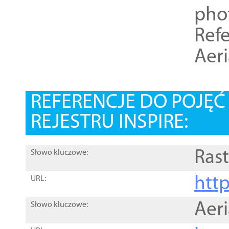
pho
Refe
Aer
REFERENCJE DO POJĘ
REJESTRU INSPIRE:
Rast
Słowo kluczowe:
htt
URL:
Aer
Słowo kluczowe: