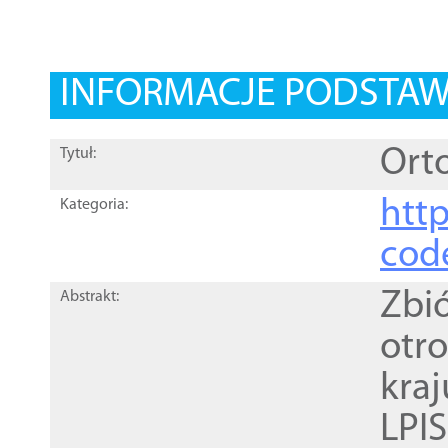
INFORMACJE PODSTA
Orto
Tytuł:
http
Kategoria:
cod
Zbi
Abstrakt:
otr
kra
LPI