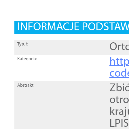
INFORMACJE PODSTA
Orto
Tytuł:
http
Kategoria:
cod
Zbi
Abstrakt:
otr
kra
LPI