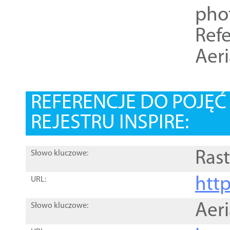
pho
Refe
Aer
REFERENCJE DO POJĘ
REJESTRU INSPIRE:
Rast
Słowo kluczowe:
htt
URL:
Aer
Słowo kluczowe: