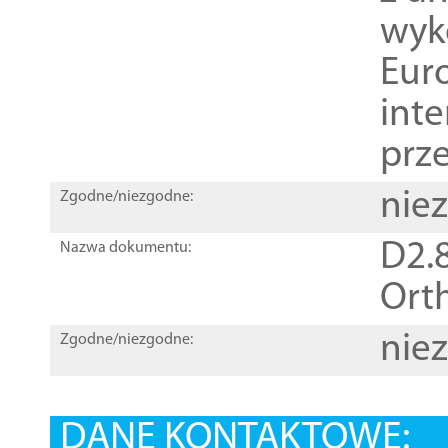
wyk
Euro
inte
prz
nie
Zgodne/niezgodne:
D2.8
Nazwa dokumentu:
Orth
nie
Zgodne/niezgodne:
DANE KONTAKTOWE: