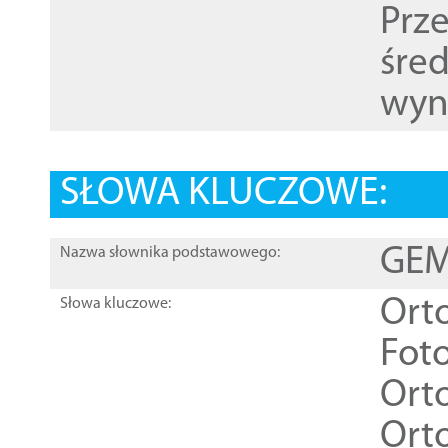
Prz
śre
wyn
SŁOWA KLUCZOWE:
GEME
Nazwa słownika podstawowego:
Ort
Słowa kluczowe:
Foto
Ort
Ort