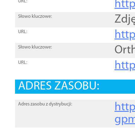
htt
URL:
Zdję
Słowo kluczowe:
htt
URL:
Ort
Słowo kluczowe:
http
URL:
ADRES ZASOBU:
http
Adres zasobu z dystrybucji:
gpm