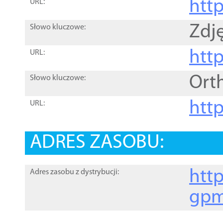
htt
URL:
Zdję
Słowo kluczowe:
htt
URL:
Ort
Słowo kluczowe:
http
URL:
ADRES ZASOBU:
http
Adres zasobu z dystrybucji:
gpm