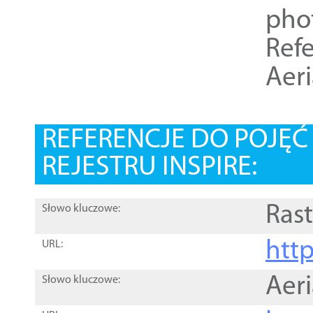
pho
Refe
Aer
REFERENCJE DO POJĘ
REJESTRU INSPIRE:
Rast
Słowo kluczowe:
htt
URL:
Aer
Słowo kluczowe: