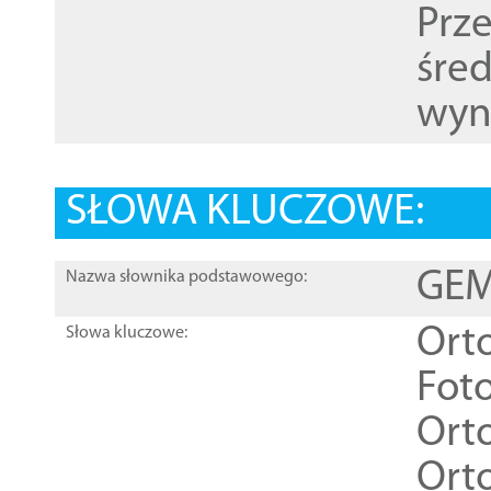
Prz
śre
wyn
SŁOWA KLUCZOWE:
GEME
Nazwa słownika podstawowego:
Ort
Słowa kluczowe:
Foto
Ort
Ort