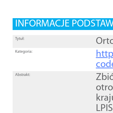
INFORMACJE PODSTA
Orto
Tytuł:
http
Kategoria:
cod
Zbi
Abstrakt:
otr
kra
LPI