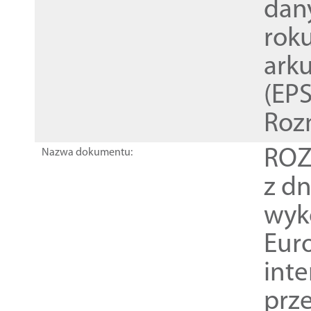
dan
rok
ark
(EPS
Roz
ROZ
Nazwa dokumentu:
z dn
wyk
Euro
inte
prz