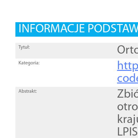
INFORMACJE PODSTA
Orto
Tytuł:
http
Kategoria:
cod
Zbi
Abstrakt:
otr
kra
LPI