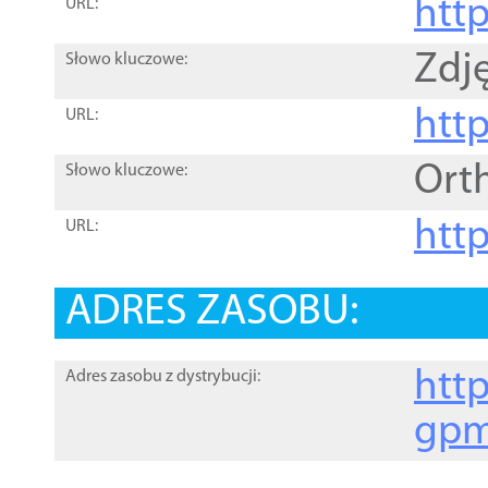
htt
URL:
Zdję
Słowo kluczowe:
htt
URL:
Ort
Słowo kluczowe:
http
URL:
ADRES ZASOBU:
http
Adres zasobu z dystrybucji:
gpm