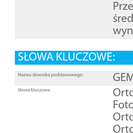
Prz
śre
wyn
SŁOWA KLUCZOWE:
GEME
Nazwa słownika podstawowego:
Ort
Słowa kluczowe:
Foto
Ort
Ort