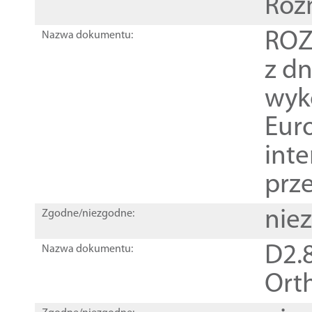
Roz
ROZ
Nazwa dokumentu:
z dn
wyk
Euro
inte
prz
nie
Zgodne/niezgodne:
D2.8
Nazwa dokumentu:
Orth