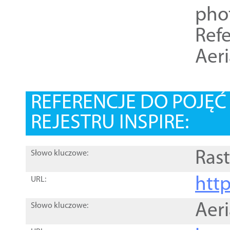
pho
Refe
Aer
REFERENCJE DO POJĘ
REJESTRU INSPIRE:
Rast
Słowo kluczowe:
htt
URL:
Aer
Słowo kluczowe: