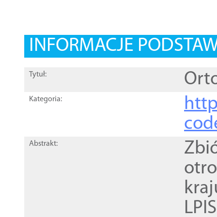
INFORMACJE PODSTA
Orto
Tytuł:
http
Kategoria:
cod
Zbi
Abstrakt:
otr
kra
LPI