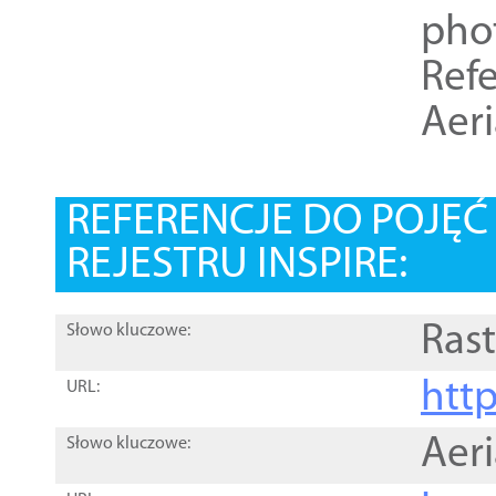
pho
Refe
Aer
REFERENCJE DO POJĘ
REJESTRU INSPIRE:
Rast
Słowo kluczowe:
htt
URL:
Aer
Słowo kluczowe: