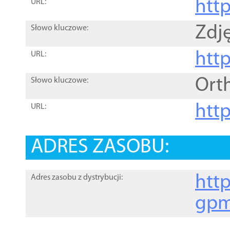
htt
URL:
Zdję
Słowo kluczowe:
htt
URL:
Ort
Słowo kluczowe:
http
URL:
ADRES ZASOBU:
http
Adres zasobu z dystrybucji:
gpm