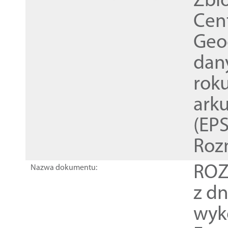
Zbi
Cen
Geod
dan
rok
ark
(EPS
Roz
ROZ
Nazwa dokumentu:
z dn
wyk