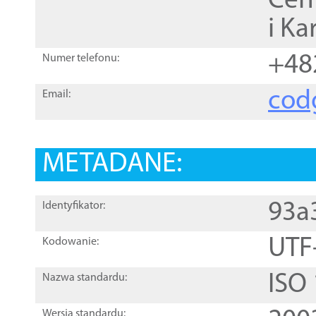
Cen
i Ka
+48
Numer telefonu:
cod
Email:
METADANE:
93a
Identyfikator:
UTF
Kodowanie:
ISO
Nazwa standardu:
Wersja standardu: