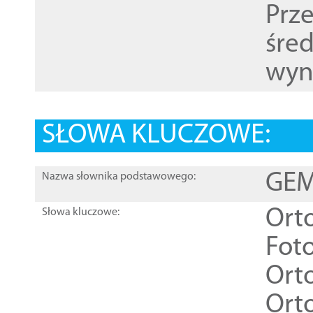
Prz
śre
wyn
SŁOWA KLUCZOWE:
GEME
Nazwa słownika podstawowego:
Ort
Słowa kluczowe:
Foto
Ort
Ort