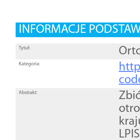
INFORMACJE PODSTA
Orto
Tytuł:
http
Kategoria:
cod
Zbi
Abstrakt:
otr
kra
LPI