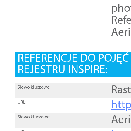
pho
Refe
Aer
REFERENCJE DO POJĘ
REJESTRU INSPIRE:
Rast
Słowo kluczowe:
htt
URL:
Aer
Słowo kluczowe: