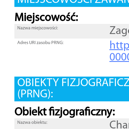
MIEJSCOWOŚCI ZAWART
Miejscowość:
Zag
Nazwa miejscowości:
htt
Adres URI zasobu PRNG:
000
OBIEKTY FIZJOGRAFIC
(PRNG):
Obiekt fizjograficzny:
Cha
Nazwa obiektu: