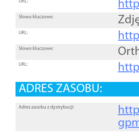
htt
URL:
Zdję
Słowo kluczowe:
htt
URL:
Ort
Słowo kluczowe:
http
URL:
ADRES ZASOBU:
http
Adres zasobu z dystrybucji:
gpm