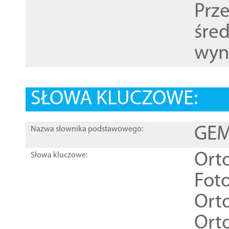
Prz
śre
wyn
SŁOWA KLUCZOWE:
GEME
Nazwa słownika podstawowego:
Ort
Słowa kluczowe:
Foto
Ort
Ort