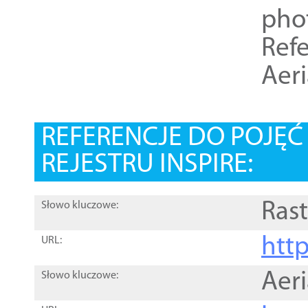
pho
Refe
Aer
REFERENCJE DO POJĘ
REJESTRU INSPIRE:
Rast
Słowo kluczowe:
htt
URL:
Aer
Słowo kluczowe: