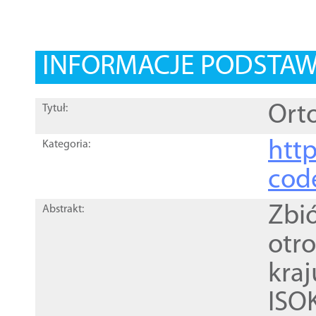
INFORMACJE PODSTA
Orto
Tytuł:
http
Kategoria:
cod
Zbi
Abstrakt:
otr
kra
ISO