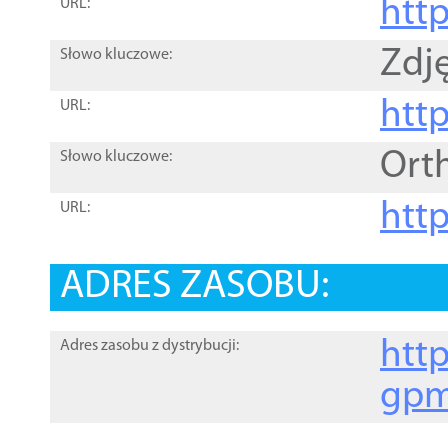
htt
URL:
Zdję
Słowo kluczowe:
htt
URL:
Ort
Słowo kluczowe:
http
URL:
ADRES ZASOBU:
http
Adres zasobu z dystrybucji:
gpm