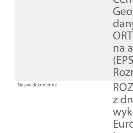
Cen
Geod
dan
ORT
na 
(EPS
Roz
ROZ
Nazwa dokumentu:
z dn
wyk
Euro