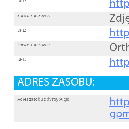
htt
URL:
Zdję
Słowo kluczowe:
htt
URL:
Ort
Słowo kluczowe:
http
URL:
ADRES ZASOBU:
http
Adres zasobu z dystrybucji:
gpm