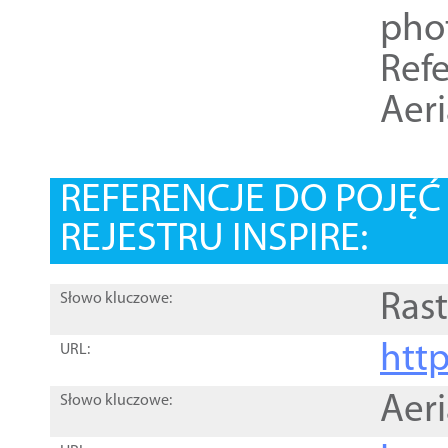
pho
Refe
Aer
REFERENCJE DO POJĘ
REJESTRU INSPIRE:
Rast
Słowo kluczowe:
htt
URL:
Aer
Słowo kluczowe: