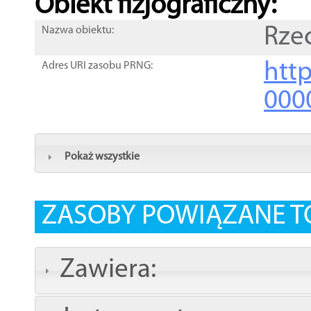
Obiekt fizjograficzny:
Rze
Nazwa obiektu:
http
Adres URI zasobu PRNG:
000
Pokaż wszystkie
ZASOBY POWIĄZANE T
Zawiera: