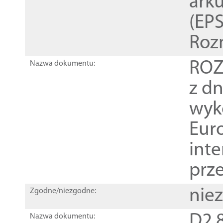
ark
(EPS
Roz
ROZ
Nazwa dokumentu:
z dn
wyk
Euro
inte
prz
nie
Zgodne/niezgodne:
D2.8
Nazwa dokumentu: