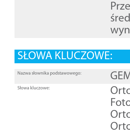
Prz
śre
wyn
SŁOWA KLUCZOWE:
GEME
Nazwa słownika podstawowego:
Ort
Słowa kluczowe:
Foto
Ort
Ort