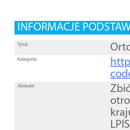
INFORMACJE PODSTA
Orto
Tytuł:
http
Kategoria:
cod
Zbi
Abstrakt:
otr
kra
LPI