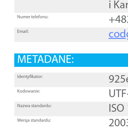
i Ka
+48
Numer telefonu:
cod
Email:
METADANE:
925
Identyfikator:
UTF
Kodowanie:
ISO
Nazwa standardu:
200
Wersja standardu: