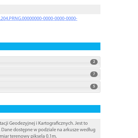
iK.204.PRNG.00000000-0000-0000-0000-
2
7
5
i Geodezyjnej i Kartograficznych. Jest to
. Dane dostępne w podziale na arkusze według
zmiar terenowy piksela 0.1m.