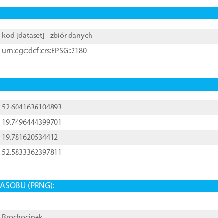
kod [
dataset
] - zbiór danych
urn:ogc:def:crs:EPSG::2180
52.6041636104893
19.7496444399701
19.781620534412
52.5833362397811
ASOBU (PRNG):
Brochocinek