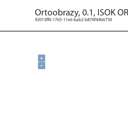
Ortoobrazy, 0.1, ISOK O
92013ff0-1765-11e6-bab2-b870f44b6730
+
−