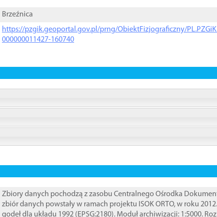
Brzeźnica
https://pzgik.geoportal.gov.pl/prng/ObiektFizjograficzny/PL.PZG
000000011427-160740
Zbiory danych pochodzą z zasobu Centralnego Ośrodka Dokumentacj
zbiór danych powstały w ramach projektu ISOK ORTO, w roku 2012
godeł dla układu 1992 (EPSG:2180). Moduł archiwizacji: 1:5000. Ro