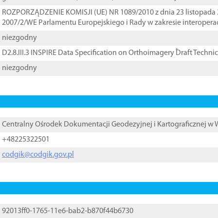
ROZPORZĄDZENIE KOMISJI (UE) NR 1089/2010 z dnia 23 listopada 
2007/2/WE Parlamentu Europejskiego i Rady w zakresie interopera
niezgodny
D2.8.III.3 INSPIRE Data Specification on Orthoimagery ֠Draft Techni
niezgodny
Centralny Ośrodek Dokumentacji Geodezyjnej i Kartograficznej w
+48225322501
codgik@codgik.gov.pl
92013ff0-1765-11e6-bab2-b870f44b6730