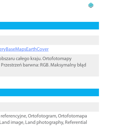
ageryBaseMapsEarthCover
bszaru całego kraju. Ortofotomapy
 Przestrzeń barwna: RGB. Maksymalny błąd
referencyjne
,
Ortofotogram
,
Ortofotomapa
Land image
,
Land photography
,
Referential