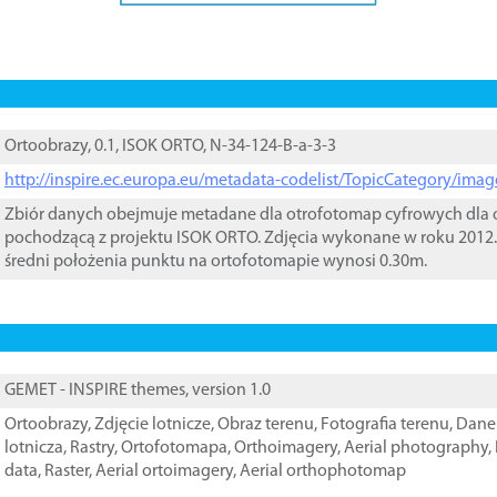
Ortoobrazy, 0.1, ISOK ORTO, N-34-124-B-a-3-3
http://inspire.ec.europa.eu/metadata-codelist/TopicCategory/im
Zbiór danych obejmuje metadane dla otrofotomap cyfrowych dla o
pochodzącą z projektu ISOK ORTO. Zdjęcia wykonane w roku 2012.
średni położenia punktu na ortofotomapie wynosi 0.30m.
GEMET - INSPIRE themes, version 1.0
Ortoobrazy
,
Zdjęcie lotnicze
,
Obraz terenu
,
Fotografia terenu
,
Dane 
lotnicza
,
Rastry
,
Ortofotomapa
,
Orthoimagery
,
Aerial photography
,
data
,
Raster
,
Aerial ortoimagery
,
Aerial orthophotomap