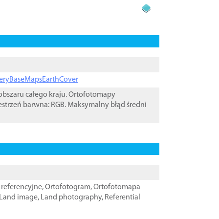
ageryBaseMapsEarthCover
bszaru całego kraju. Ortofotomapy
estrzeń barwna: RGB. Maksymalny błąd średni
referencyjne
,
Ortofotogram
,
Ortofotomapa
Land image
,
Land photography
,
Referential