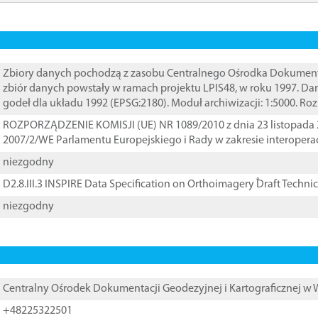
Zbiory danych pochodzą z zasobu Centralnego Ośrodka Dokumentacj
zbiór danych powstały w ramach projektu LPIS48, w roku 1997. D
godeł dla układu 1992 (EPSG:2180). Moduł archiwizacji: 1:5000. Ro
ROZPORZĄDZENIE KOMISJI (UE) NR 1089/2010 z dnia 23 listopada 
2007/2/WE Parlamentu Europejskiego i Rady w zakresie interopera
niezgodny
D2.8.III.3 INSPIRE Data Specification on Orthoimagery ֠Draft Techni
niezgodny
Centralny Ośrodek Dokumentacji Geodezyjnej i Kartograficznej w
+48225322501