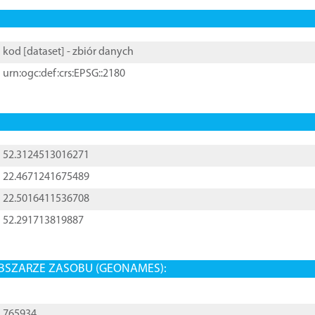
kod [
dataset
] - zbiór danych
urn:ogc:def:crs:EPSG::2180
52.3124513016271
22.4671241675489
22.5016411536708
52.291713819887
BSZARZE ZASOBU (GEONAMES):
765934