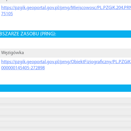
https://pzgik.geoportal.gov.pl/prng/Miejscowosc/PL.PZGiK.204.
75105
BSZARZE ZASOBU (PRNG):
Węzigówka
https://pzgik.geoportal.gov.pl/prng/ObiektFizjograficzny/PL.PZG
000000145405-272898