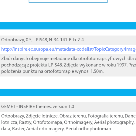
Ortoobrazy, 0.5, LPIS48, N-34-141-B-b-2-4
http://inspire.ec.europa.eu/metadata-codelist/TopicCategory/im
Zbiór danych obejmuje metadane dla otrofotomap cyfrowych dla o
pochodzącą z projektu LPIS48. Zdjęcia wykonane w roku 1997. Prz
położenia punktu na ortofotomapie wynosi 1.50m.
GEMET - INSPIRE themes, version 1.0
Ortoobrazy
,
Zdjęcie lotnicze
,
Obraz terenu
,
Fotografia terenu
,
Dane 
lotnicza
,
Rastry
,
Ortofotomapa
,
Orthoimagery
,
Aerial photography
,
data
,
Raster
,
Aerial ortoimagery
,
Aerial orthophotomap