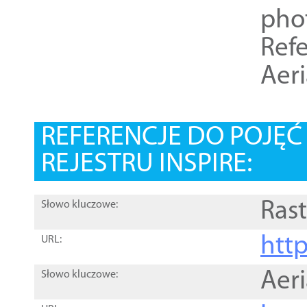
pho
Refe
Aer
REFERENCJE DO POJĘ
REJESTRU INSPIRE:
Rast
Słowo kluczowe:
htt
URL:
Aer
Słowo kluczowe: