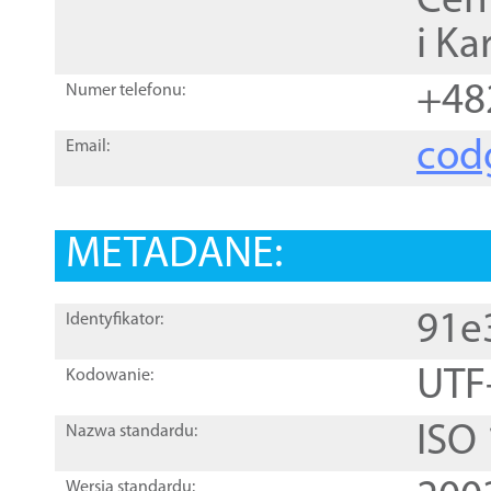
Cen
i Ka
+48
Numer telefonu:
cod
Email:
METADANE:
91e
Identyfikator:
UTF
Kodowanie:
ISO
Nazwa standardu:
Wersja standardu: