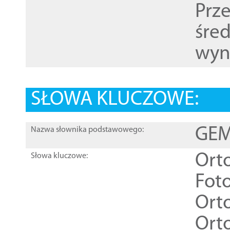
Prz
śre
wyn
SŁOWA KLUCZOWE:
GEME
Nazwa słownika podstawowego:
Ort
Słowa kluczowe:
Foto
Ort
Ort