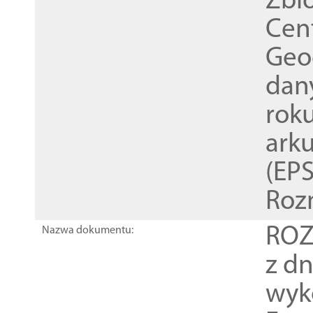
Zbi
Cen
Geod
dan
rok
ark
(EPS
Roz
ROZ
Nazwa dokumentu:
z dn
wyk