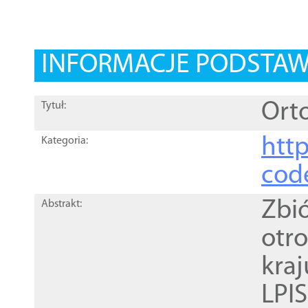
INFORMACJE PODSTA
Orto
Tytuł:
http
Kategoria:
cod
Zbi
Abstrakt:
otr
kra
LPI