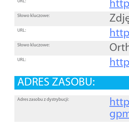
htt
URL:
Zdję
Słowo kluczowe:
htt
URL:
Ort
Słowo kluczowe:
http
URL:
ADRES ZASOBU:
http
Adres zasobu z dystrybucji:
gpm