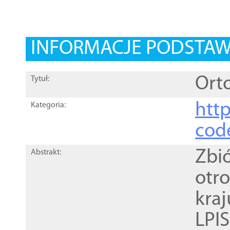
INFORMACJE PODSTA
Orto
Tytuł:
http
Kategoria:
cod
Zbi
Abstrakt:
otr
kra
LPI