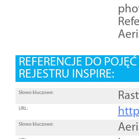
pho
Refe
Aer
REFERENCJE DO POJĘ
REJESTRU INSPIRE:
Rast
Słowo kluczowe:
htt
URL:
Aer
Słowo kluczowe: