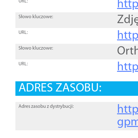
htt
URL:
Zdję
Słowo kluczowe:
htt
URL:
Ort
Słowo kluczowe:
http
URL:
ADRES ZASOBU:
http
Adres zasobu z dystrybucji:
gpm