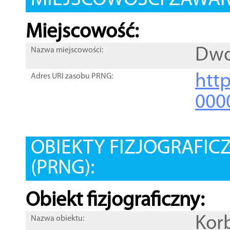
MIEJSCOWOŚCI ZAWART
Miejscowość:
Dwo
Nazwa miejscowości:
htt
Adres URI zasobu PRNG:
000
OBIEKTY FIZJOGRAFIC
(PRNG):
Obiekt fizjograficzny:
Kor
Nazwa obiektu: