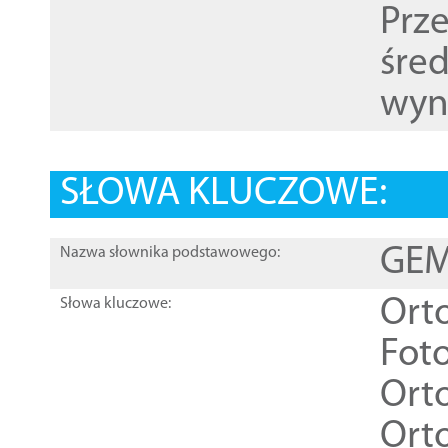
Prz
śre
wyn
SŁOWA KLUCZOWE:
GEME
Nazwa słownika podstawowego:
Ort
Słowa kluczowe:
Foto
Ort
Ort