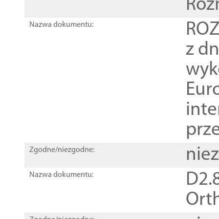
Roz
ROZ
Nazwa dokumentu:
z dn
wyk
Euro
inte
prz
nie
Zgodne/niezgodne:
D2.8
Nazwa dokumentu:
Orth