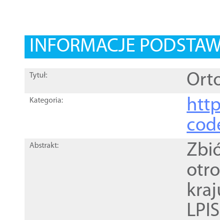
INFORMACJE PODSTA
Orto
Tytuł:
http
Kategoria:
cod
Zbi
Abstrakt:
otr
kra
LPI