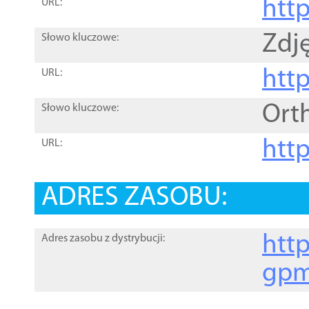
htt
URL:
Zdję
Słowo kluczowe:
htt
URL:
Ort
Słowo kluczowe:
http
URL:
ADRES ZASOBU:
http
Adres zasobu z dystrybucji:
gpm