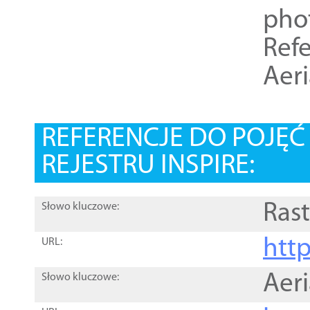
pho
Refe
Aer
REFERENCJE DO POJĘ
REJESTRU INSPIRE:
Rast
Słowo kluczowe:
htt
URL:
Aer
Słowo kluczowe: