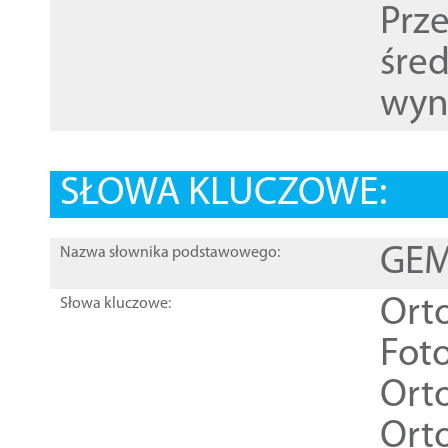
Prz
śre
wyn
SŁOWA KLUCZOWE:
GEME
Nazwa słownika podstawowego:
Ort
Słowa kluczowe:
Foto
Ort
Ort