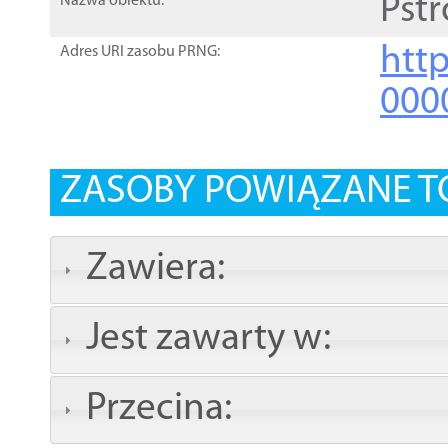
Pst
Nazwa obiektu:
http
Adres URI zasobu PRNG:
000
ZASOBY POWIĄZANE T
Zawiera:
Jest zawarty w:
Przecina: