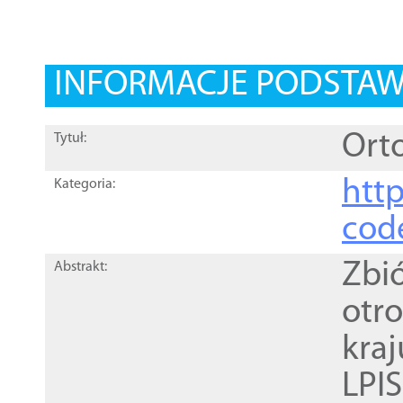
INFORMACJE PODSTA
Orto
Tytuł:
http
Kategoria:
cod
Zbi
Abstrakt:
otr
kra
LPI