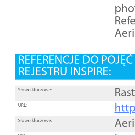
pho
Refe
Aer
REFERENCJE DO POJĘ
REJESTRU INSPIRE:
Rast
Słowo kluczowe:
htt
URL:
Aer
Słowo kluczowe: