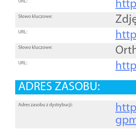
htt
URL:
Zdję
Słowo kluczowe:
htt
URL:
Ort
Słowo kluczowe:
http
URL:
ADRES ZASOBU:
http
Adres zasobu z dystrybucji:
gpm