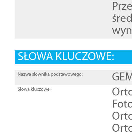
Prz
śre
wyn
SŁOWA KLUCZOWE:
GEME
Nazwa słownika podstawowego:
Ort
Słowa kluczowe:
Foto
Ort
Ort