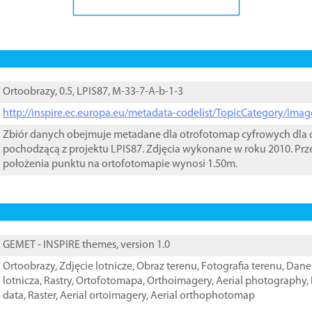
Ortoobrazy, 0.5, LPIS87, M-33-7-A-b-1-3
http://inspire.ec.europa.eu/metadata-codelist/TopicCategory/im
Zbiór danych obejmuje metadane dla otrofotomap cyfrowych dla o
pochodzącą z projektu LPIS87. Zdjęcia wykonane w roku 2010. Prz
położenia punktu na ortofotomapie wynosi 1.50m.
GEMET - INSPIRE themes, version 1.0
Ortoobrazy
,
Zdjęcie lotnicze
,
Obraz terenu
,
Fotografia terenu
,
Dane 
lotnicza
,
Rastry
,
Ortofotomapa
,
Orthoimagery
,
Aerial photography
,
data
,
Raster
,
Aerial ortoimagery
,
Aerial orthophotomap