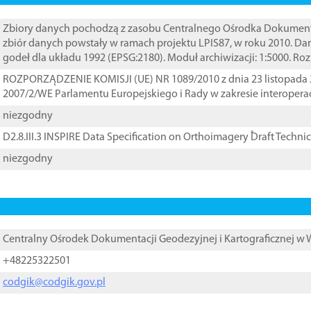
Zbiory danych pochodzą z zasobu Centralnego Ośrodka Dokumentacj
zbiór danych powstały w ramach projektu LPIS87, w roku 2010. D
godeł dla układu 1992 (EPSG:2180). Moduł archiwizacji: 1:5000. Ro
ROZPORZĄDZENIE KOMISJI (UE) NR 1089/2010 z dnia 23 listopada 
2007/2/WE Parlamentu Europejskiego i Rady w zakresie interopera
niezgodny
D2.8.III.3 INSPIRE Data Specification on Orthoimagery ֠Draft Techni
niezgodny
Centralny Ośrodek Dokumentacji Geodezyjnej i Kartograficznej w
+48225322501
codgik@codgik.gov.pl