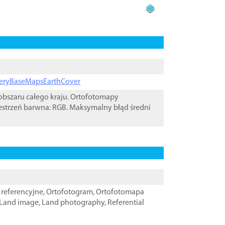
ageryBaseMapsEarthCover
bszaru całego kraju. Ortofotomapy
estrzeń barwna: RGB. Maksymalny błąd średni
referencyjne
,
Ortofotogram
,
Ortofotomapa
Land image
,
Land photography
,
Referential