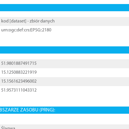
kod [
dataset
] - zbiór danych
urn:ogc:def:crs:EPSG::2180
51.9801887491715
15.1250883221919
15.1561623496002
51.9573111043312
BSZARZE ZASOBU (PRNG):
Ślągwa