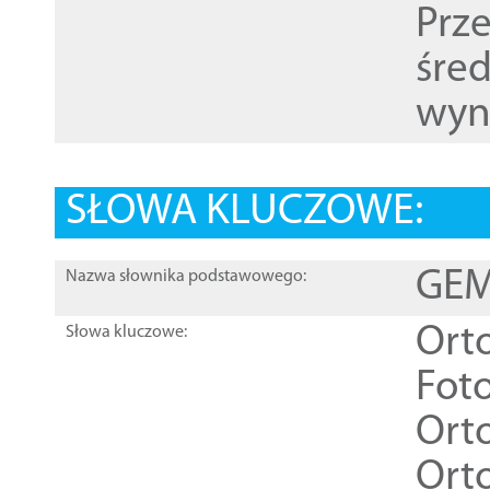
Prz
śre
wyn
SŁOWA KLUCZOWE:
GEME
Nazwa słownika podstawowego:
Ort
Słowa kluczowe:
Foto
Ort
Ort