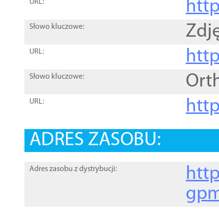
htt
URL:
Zdję
Słowo kluczowe:
htt
URL:
Ort
Słowo kluczowe:
http
URL:
ADRES ZASOBU:
http
Adres zasobu z dystrybucji:
gpm