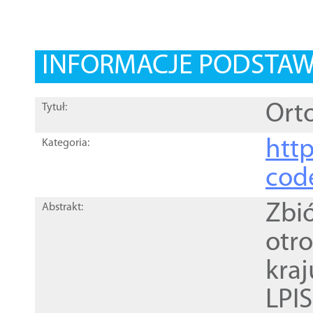
INFORMACJE PODSTA
Orto
Tytuł:
http
Kategoria:
cod
Zbi
Abstrakt:
otr
kra
LPI