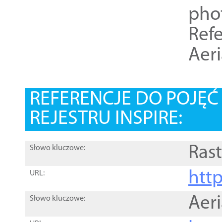
pho
Refe
Aer
REFERENCJE DO POJĘ
REJESTRU INSPIRE:
Rast
Słowo kluczowe:
htt
URL:
Aer
Słowo kluczowe: