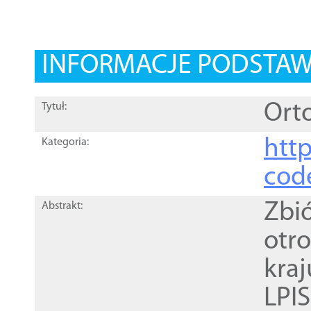
INFORMACJE PODSTA
Orto
Tytuł:
http
Kategoria:
cod
Zbi
Abstrakt:
otr
kra
LPI