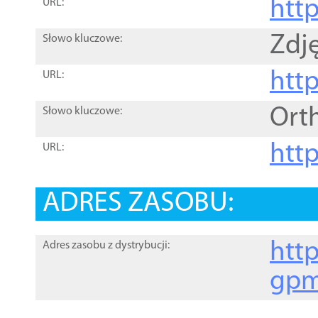
htt
URL:
Zdję
Słowo kluczowe:
htt
URL:
Ort
Słowo kluczowe:
http
URL:
ADRES ZASOBU:
http
Adres zasobu z dystrybucji:
gpm