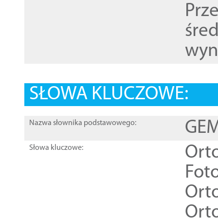
Prz
śre
wyn
SŁOWA KLUCZOWE:
GEME
Nazwa słownika podstawowego:
Ort
Słowa kluczowe:
Foto
Ort
Ort