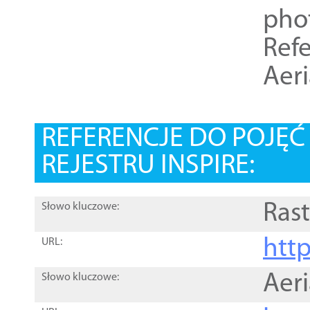
pho
Refe
Aer
REFERENCJE DO POJĘ
REJESTRU INSPIRE:
Rast
Słowo kluczowe:
htt
URL:
Aer
Słowo kluczowe: