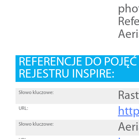
pho
Refe
Aer
REFERENCJE DO POJĘ
REJESTRU INSPIRE:
Rast
Słowo kluczowe:
htt
URL:
Aer
Słowo kluczowe: