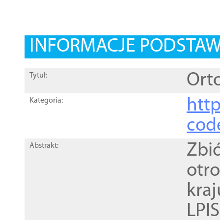
INFORMACJE PODSTA
Orto
Tytuł:
http
Kategoria:
cod
Zbi
Abstrakt:
otr
kra
LPI