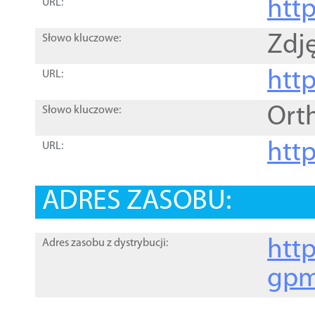
htt
URL:
Zdję
Słowo kluczowe:
htt
URL:
Ort
Słowo kluczowe:
http
URL:
ADRES ZASOBU:
http
Adres zasobu z dystrybucji:
gpm