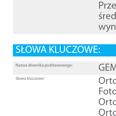
Prz
śre
wyn
SŁOWA KLUCZOWE:
GEME
Nazwa słownika podstawowego:
Ort
Słowa kluczowe:
Foto
Ort
Ort