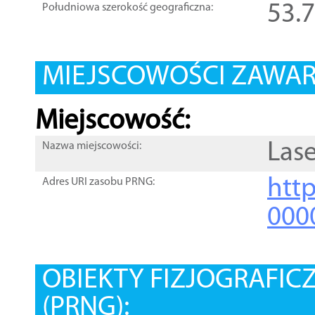
53.
Południowa szerokość geograficzna:
MIEJSCOWOŚCI ZAWART
Miejscowość:
Las
Nazwa miejscowości:
htt
Adres URI zasobu PRNG:
000
OBIEKTY FIZJOGRAFIC
(PRNG):