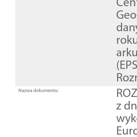
Cen
Geod
dan
rok
ark
(EPS
Roz
ROZ
Nazwa dokumentu:
z dn
wyk
Euro