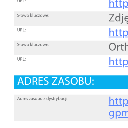
htt
URL:
Zdję
Słowo kluczowe:
htt
URL:
Ort
Słowo kluczowe:
http
URL:
ADRES ZASOBU:
http
Adres zasobu z dystrybucji:
gpm