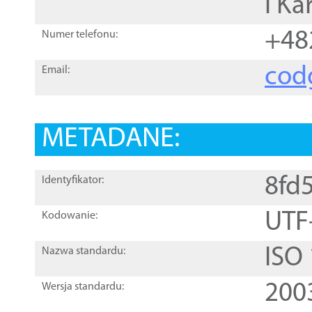
i Ka
+48
Numer telefonu:
cod
Email:
METADANE:
8fd
Identyfikator:
UTF
Kodowanie:
ISO
Nazwa standardu:
200
Wersja standardu: