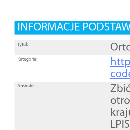
INFORMACJE PODSTA
Orto
Tytuł:
http
Kategoria:
cod
Zbi
Abstrakt:
otr
kra
LPI