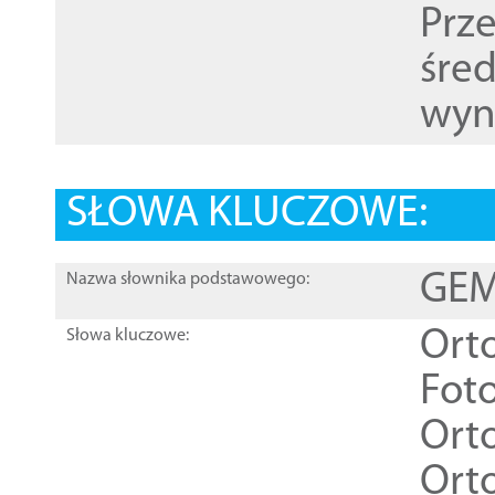
Prz
śre
wyn
SŁOWA KLUCZOWE:
GEME
Nazwa słownika podstawowego:
Ort
Słowa kluczowe:
Foto
Ort
Ort