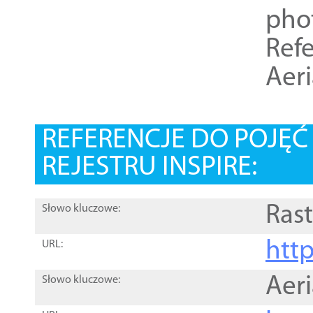
pho
Refe
Aer
REFERENCJE DO POJĘ
REJESTRU INSPIRE:
Rast
Słowo kluczowe:
htt
URL:
Aer
Słowo kluczowe: