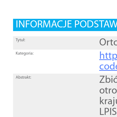
INFORMACJE PODSTA
Orto
Tytuł:
http
Kategoria:
cod
Zbi
Abstrakt:
otr
kra
LPI