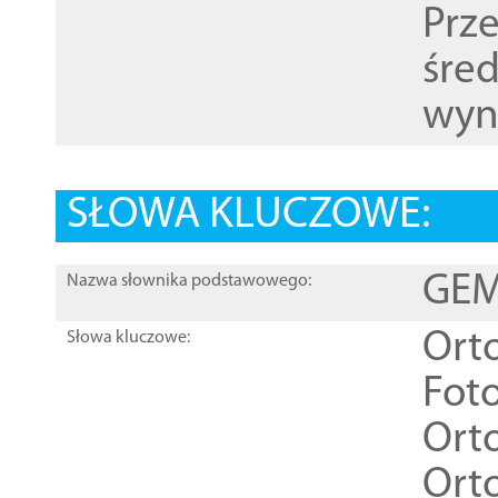
Prz
śre
wyn
SŁOWA KLUCZOWE:
GEME
Nazwa słownika podstawowego:
Ort
Słowa kluczowe:
Foto
Ort
Ort