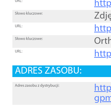
htt
URL:
Zdję
Słowo kluczowe:
htt
URL:
Ort
Słowo kluczowe:
http
URL:
ADRES ZASOBU:
http
Adres zasobu z dystrybucji:
gpm