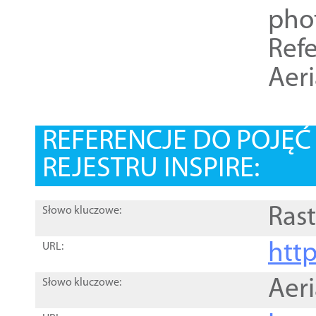
pho
Refe
Aer
REFERENCJE DO POJĘ
REJESTRU INSPIRE:
Rast
Słowo kluczowe:
htt
URL:
Aer
Słowo kluczowe: