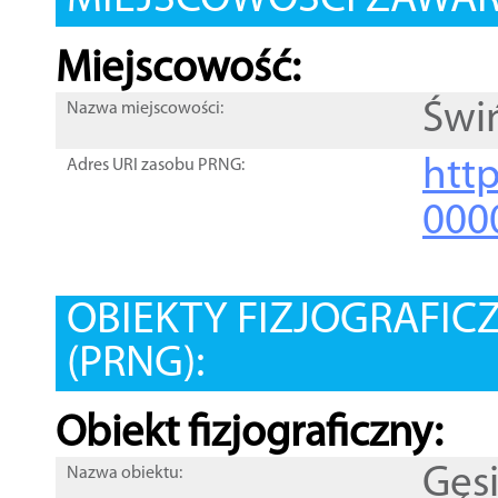
MIEJSCOWOŚCI ZAWART
Miejscowość:
Świ
Nazwa miejscowości:
htt
Adres URI zasobu PRNG:
000
OBIEKTY FIZJOGRAFIC
(PRNG):
Obiekt fizjograficzny:
Gęs
Nazwa obiektu: