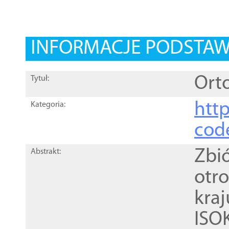
INFORMACJE PODSTA
Orto
Tytuł:
http
Kategoria:
cod
Zbi
Abstrakt:
otr
kra
ISO