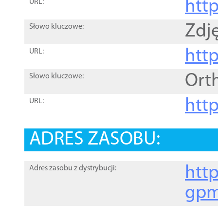
htt
URL:
Zdję
Słowo kluczowe:
htt
URL:
Ort
Słowo kluczowe:
http
URL:
ADRES ZASOBU:
http
Adres zasobu z dystrybucji:
gpm