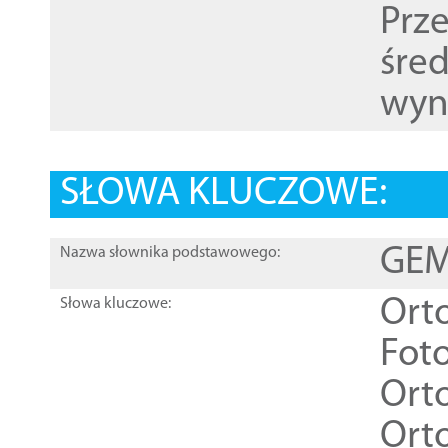
Prz
śre
wyn
SŁOWA KLUCZOWE:
GEME
Nazwa słownika podstawowego:
Ort
Słowa kluczowe:
Foto
Ort
Ort