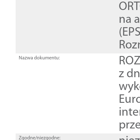
ORT
na 
(EPS
Roz
ROZ
Nazwa dokumentu:
z dn
wyk
Euro
inte
prz
Zgodne/niezgodne: