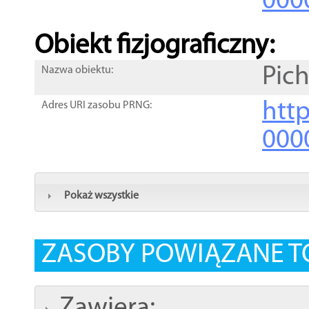
000
Obiekt fizjograficzny:
Pic
Nazwa obiektu:
http
Adres URI zasobu PRNG:
000
Pokaż wszystkie
ZASOBY POWIĄZANE T
Zawiera: