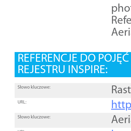
pho
Refe
Aer
REFERENCJE DO POJĘ
REJESTRU INSPIRE:
Rast
Słowo kluczowe:
htt
URL:
Aer
Słowo kluczowe: