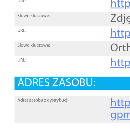
htt
URL:
Zdję
Słowo kluczowe:
htt
URL:
Ort
Słowo kluczowe:
http
URL:
ADRES ZASOBU:
http
Adres zasobu z dystrybucji:
gpm