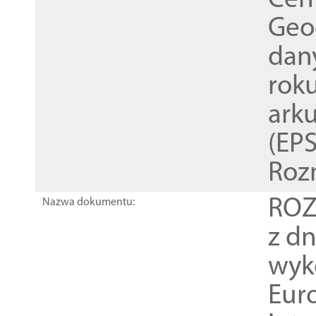
Cen
Geod
dan
rok
ark
(EPS
Roz
ROZ
Nazwa dokumentu:
z dn
wyk
Euro