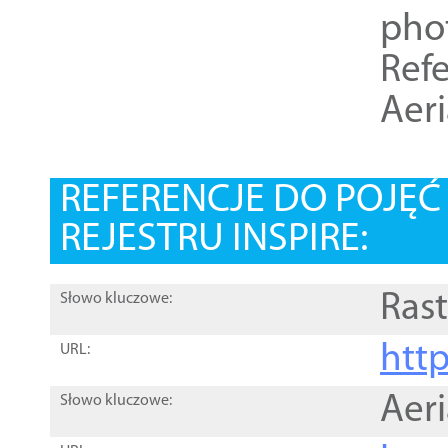
pho
Refe
Aer
REFERENCJE DO POJĘ
REJESTRU INSPIRE:
Rast
Słowo kluczowe:
htt
URL:
Aer
Słowo kluczowe: