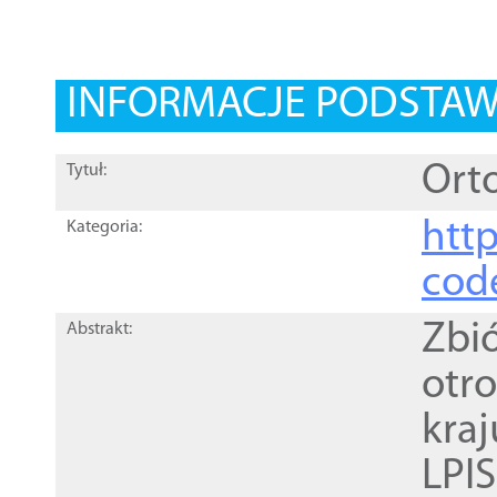
INFORMACJE PODSTA
Orto
Tytuł:
http
Kategoria:
cod
Zbi
Abstrakt:
otr
kra
LPI