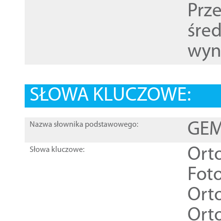
Prz
śre
wyn
SŁOWA KLUCZOWE:
GEME
Nazwa słownika podstawowego:
Ort
Słowa kluczowe:
Foto
Ort
Ort