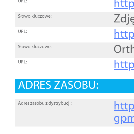
htt
URL:
Zdję
Słowo kluczowe:
htt
URL:
Ort
Słowo kluczowe:
http
URL:
ADRES ZASOBU:
http
Adres zasobu z dystrybucji:
gpm