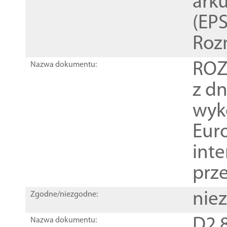
ark
(EPS
Roz
ROZ
Nazwa dokumentu:
z dn
wyk
Euro
inte
prz
nie
Zgodne/niezgodne:
D2.8
Nazwa dokumentu: