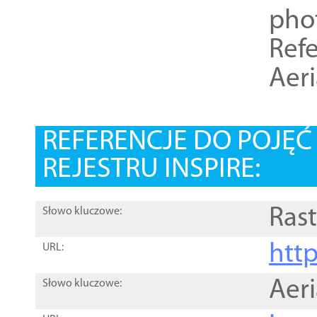
pho
Refe
Aer
REFERENCJE DO POJĘ
REJESTRU INSPIRE:
Rast
Słowo kluczowe:
htt
URL:
Aer
Słowo kluczowe: