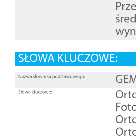
Prz
śre
wyn
SŁOWA KLUCZOWE:
GEME
Nazwa słownika podstawowego:
Ort
Słowa kluczowe:
Foto
Ort
Ort