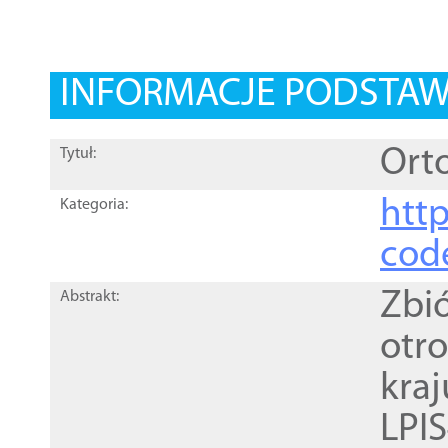
INFORMACJE PODSTA
Orto
Tytuł:
http
Kategoria:
cod
Zbi
Abstrakt:
otr
kra
LPI