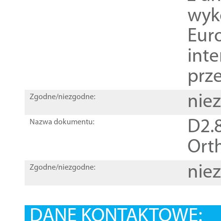
wyk
Euro
inte
prz
nie
Zgodne/niezgodne:
D2.8
Nazwa dokumentu:
Orth
nie
Zgodne/niezgodne:
DANE KONTAKTOWE: