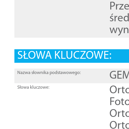
Prz
śre
wyn
SŁOWA KLUCZOWE:
GEME
Nazwa słownika podstawowego:
Ort
Słowa kluczowe:
Foto
Ort
Ort