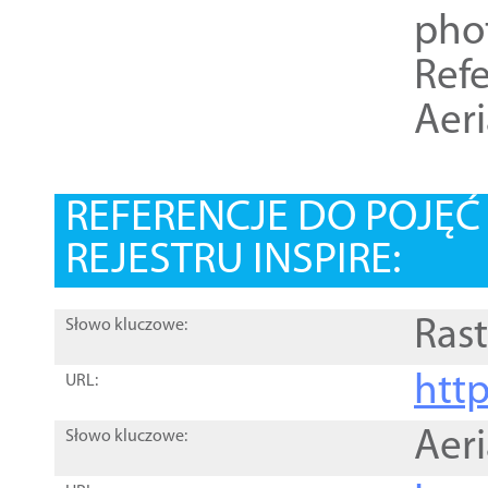
pho
Refe
Aer
REFERENCJE DO POJĘ
REJESTRU INSPIRE:
Rast
Słowo kluczowe:
htt
URL:
Aer
Słowo kluczowe: