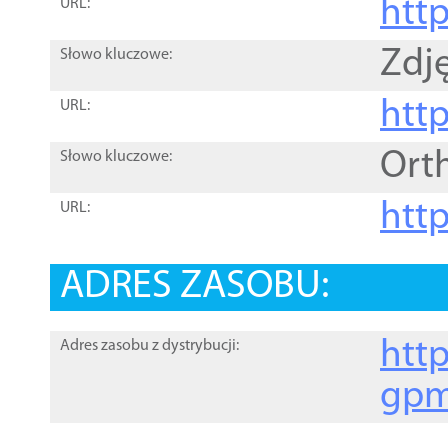
htt
URL:
Zdję
Słowo kluczowe:
htt
URL:
Ort
Słowo kluczowe:
http
URL:
ADRES ZASOBU:
http
Adres zasobu z dystrybucji:
gpm