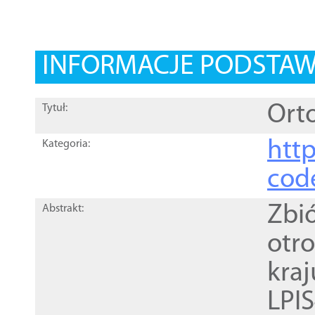
INFORMACJE PODSTA
Orto
Tytuł:
http
Kategoria:
cod
Zbi
Abstrakt:
otr
kra
LPI