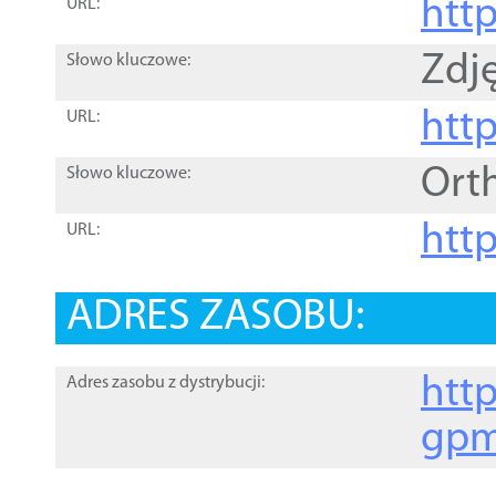
htt
URL:
Zdję
Słowo kluczowe:
htt
URL:
Ort
Słowo kluczowe:
http
URL:
ADRES ZASOBU:
http
Adres zasobu z dystrybucji:
gpm