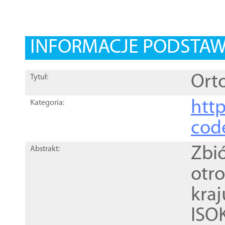
INFORMACJE PODSTA
Orto
Tytuł:
http
Kategoria:
cod
Zbi
Abstrakt:
otr
kra
ISO