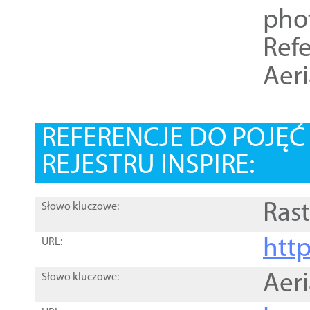
pho
Refe
Aer
REFERENCJE DO POJĘ
REJESTRU INSPIRE:
Rast
Słowo kluczowe:
htt
URL:
Aer
Słowo kluczowe: