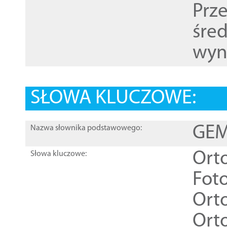
Prz
śre
wyn
SŁOWA KLUCZOWE:
GEME
Nazwa słownika podstawowego:
Ort
Słowa kluczowe:
Foto
Ort
Ort