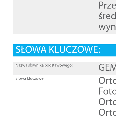
Prz
śre
wyn
SŁOWA KLUCZOWE:
GEME
Nazwa słownika podstawowego:
Ort
Słowa kluczowe:
Foto
Ort
Ort