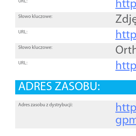
htt
URL:
Zdję
Słowo kluczowe:
htt
URL:
Ort
Słowo kluczowe:
http
URL:
ADRES ZASOBU:
http
Adres zasobu z dystrybucji:
gpm