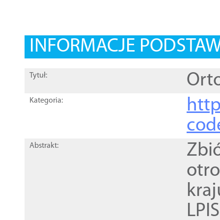
INFORMACJE PODSTA
Orto
Tytuł:
http
Kategoria:
cod
Zbi
Abstrakt:
otr
kra
LPI