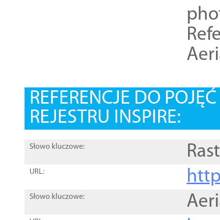
pho
Refe
Aer
REFERENCJE DO POJĘ
REJESTRU INSPIRE:
Rast
Słowo kluczowe:
htt
URL:
Aer
Słowo kluczowe: