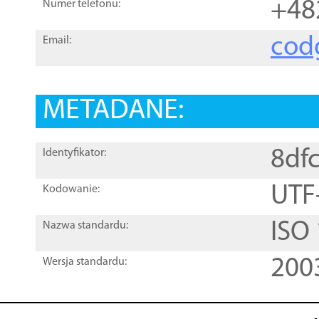
+48
Numer telefonu:
cod
Email:
METADANE:
8df
Identyfikator:
UTF
Kodowanie:
ISO
Nazwa standardu:
200
Wersja standardu: