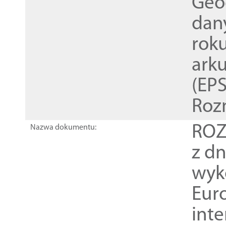
Geod
dan
rok
ark
(EPS
Roz
ROZ
Nazwa dokumentu:
z dn
wyk
Euro
inte