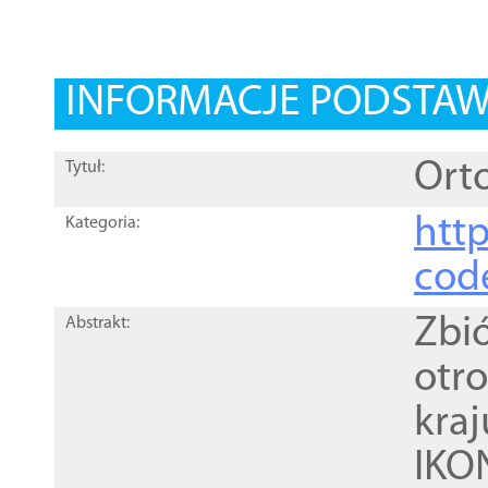
INFORMACJE PODSTA
Orto
Tytuł:
http
Kategoria:
cod
Zbi
Abstrakt:
otr
kra
IKO