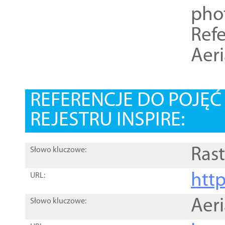
pho
Refe
Aer
REFERENCJE DO POJĘ
REJESTRU INSPIRE:
Rast
Słowo kluczowe:
htt
URL:
Aer
Słowo kluczowe: