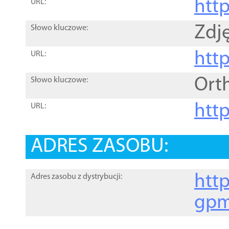
htt
URL:
Zdję
Słowo kluczowe:
htt
URL:
Ort
Słowo kluczowe:
http
URL:
ADRES ZASOBU:
http
Adres zasobu z dystrybucji:
gpm