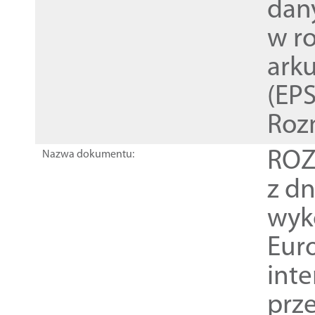
dan
w r
ark
(EPS
Roz
ROZ
Nazwa dokumentu:
z dn
wyk
Euro
inte
prz