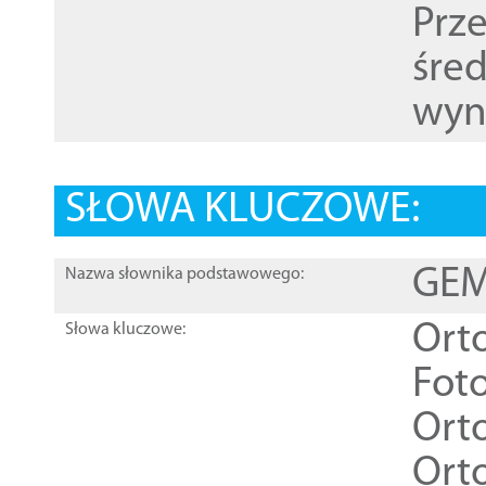
Prz
śre
wyn
SŁOWA KLUCZOWE:
GEME
Nazwa słownika podstawowego:
Ort
Słowa kluczowe:
Foto
Ort
Ort