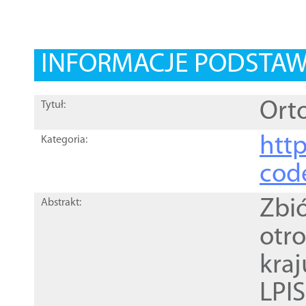
INFORMACJE PODSTA
Orto
Tytuł:
http
Kategoria:
cod
Zbi
Abstrakt:
otr
kra
LPI