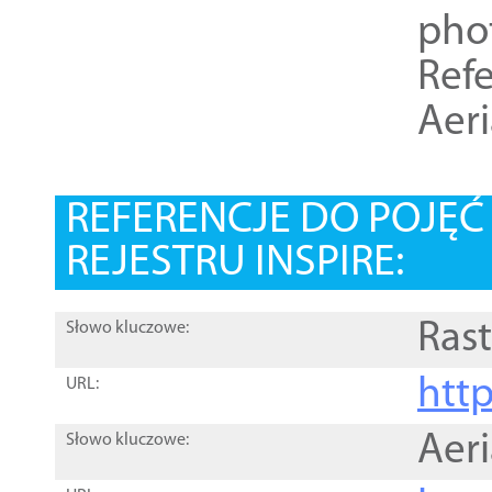
pho
Refe
Aer
REFERENCJE DO POJĘ
REJESTRU INSPIRE:
Rast
Słowo kluczowe:
htt
URL:
Aer
Słowo kluczowe: