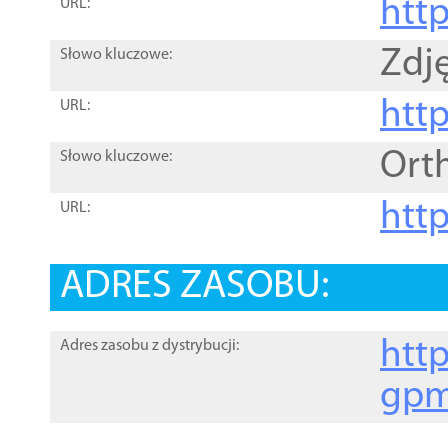
htt
URL:
Zdję
Słowo kluczowe:
htt
URL:
Ort
Słowo kluczowe:
http
URL:
ADRES ZASOBU:
http
Adres zasobu z dystrybucji:
gpm