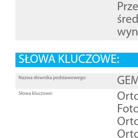
Prz
śre
wyn
SŁOWA KLUCZOWE:
GEME
Nazwa słownika podstawowego:
Ort
Słowa kluczowe:
Foto
Ort
Ort