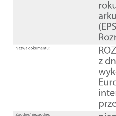
rok
ark
(EPS
Roz
ROZ
Nazwa dokumentu:
z dn
wyk
Euro
inte
prz
Zgodne/niezgodne: