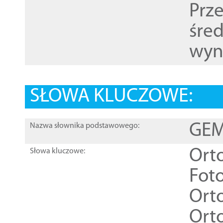
Prz
śre
wyn
SŁOWA KLUCZOWE:
GEME
Nazwa słownika podstawowego:
Ort
Słowa kluczowe:
Foto
Ort
Ort