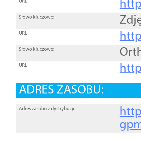
htt
URL:
Zdję
Słowo kluczowe:
htt
URL:
Ort
Słowo kluczowe:
http
URL:
ADRES ZASOBU:
http
Adres zasobu z dystrybucji:
gpm