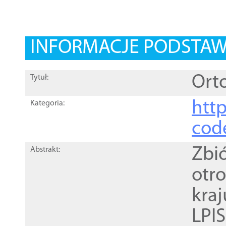
INFORMACJE PODSTA
Orto
Tytuł:
http
Kategoria:
cod
Zbi
Abstrakt:
otr
kra
LPI