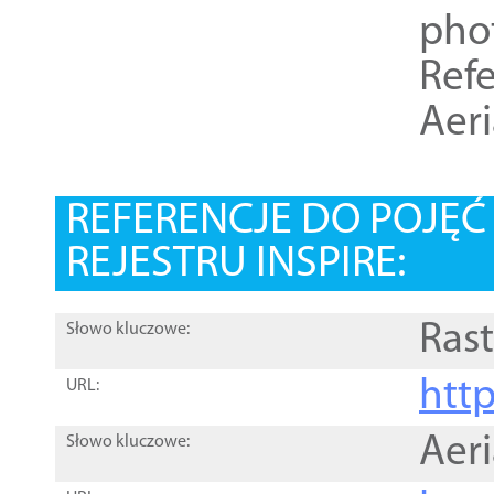
pho
Refe
Aer
REFERENCJE DO POJĘ
REJESTRU INSPIRE:
Rast
Słowo kluczowe:
htt
URL:
Aer
Słowo kluczowe: