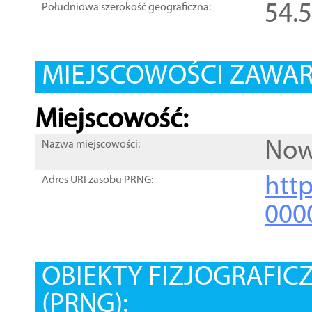
54.
Południowa szerokość geograficzna:
MIEJSCOWOŚCI ZAWART
Miejscowość:
Now
Nazwa miejscowości:
htt
Adres URI zasobu PRNG:
000
OBIEKTY FIZJOGRAFIC
(PRNG):