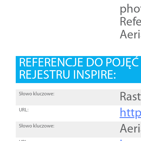
pho
Refe
Aer
REFERENCJE DO POJĘ
REJESTRU INSPIRE:
Rast
Słowo kluczowe:
htt
URL:
Aer
Słowo kluczowe: