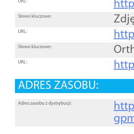
htt
URL:
Zdję
Słowo kluczowe:
htt
URL:
Ort
Słowo kluczowe:
http
URL:
ADRES ZASOBU:
http
Adres zasobu z dystrybucji:
gpm