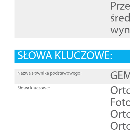
Prz
śre
wyn
SŁOWA KLUCZOWE:
GEME
Nazwa słownika podstawowego:
Ort
Słowa kluczowe:
Foto
Ort
Ort