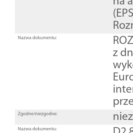
na 
(EPS
Roz
ROZ
Nazwa dokumentu:
z dn
wyk
Euro
inte
prz
nie
Zgodne/niezgodne:
D2.8
Nazwa dokumentu: