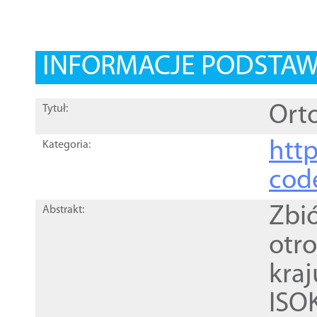
INFORMACJE PODSTA
Orto
Tytuł:
http
Kategoria:
cod
Zbi
Abstrakt:
otr
kra
ISO