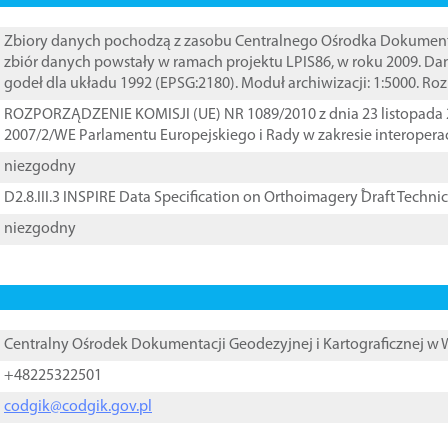
Zbiory danych pochodzą z zasobu Centralnego Ośrodka Dokumentacj
zbiór danych powstały w ramach projektu LPIS86, w roku 2009. D
godeł dla układu 1992 (EPSG:2180). Moduł archiwizacji: 1:5000. Ro
ROZPORZĄDZENIE KOMISJI (UE) NR 1089/2010 z dnia 23 listopada 
2007/2/WE Parlamentu Europejskiego i Rady w zakresie interopera
niezgodny
D2.8.III.3 INSPIRE Data Specification on Orthoimagery ֠Draft Techni
niezgodny
Centralny Ośrodek Dokumentacji Geodezyjnej i Kartograficznej w
+48225322501
codgik@codgik.gov.pl