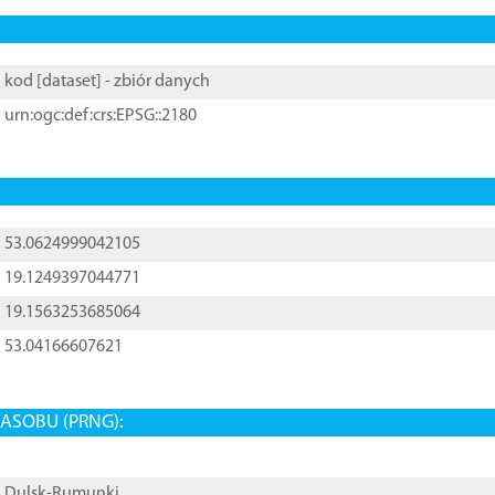
kod [
dataset
] - zbiór danych
urn:ogc:def:crs:EPSG::2180
53.0624999042105
19.1249397044771
19.1563253685064
53.04166607621
ASOBU (PRNG):
Dulsk-Rumunki