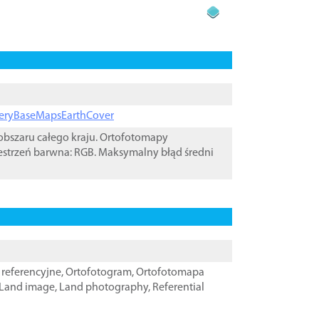
ageryBaseMapsEarthCover
bszaru całego kraju. Ortofotomapy
estrzeń barwna: RGB. Maksymalny błąd średni
referencyjne
,
Ortofotogram
,
Ortofotomapa
Land image
,
Land photography
,
Referential