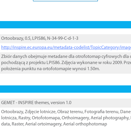
Ortoobrazy, 0.5, LPIS86, N-34-99-C-d-1-3
http://inspire.ec.europa.eu/metadata-codelist/TopicCategory/im
Zbiór danych obejmuje metadane dla otrofotomap cyfrowych dla o
pochodzącą z projektu LPIS86. Zdjęcia wykonane w roku 2009. Prz
położenia punktu na ortofotomapie wynosi 1.50m.
GEMET - INSPIRE themes, version 1.0
Ortoobrazy
,
Zdjęcie lotnicze
,
Obraz terenu
,
Fotografia terenu
,
Dane 
lotnicza
,
Rastry
,
Ortofotomapa
,
Orthoimagery
,
Aerial photography
,
data
,
Raster
,
Aerial ortoimagery
,
Aerial orthophotomap