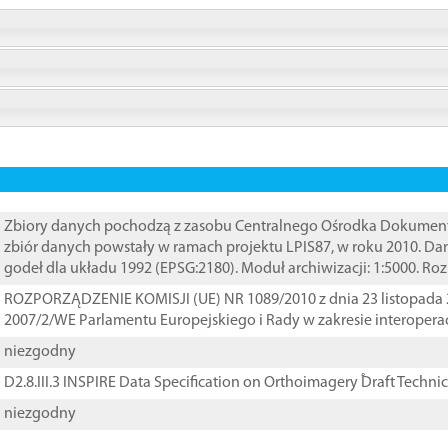
Zbiory danych pochodzą z zasobu Centralnego Ośrodka Dokumentacj
zbiór danych powstały w ramach projektu LPIS87, w roku 2010. D
godeł dla układu 1992 (EPSG:2180). Moduł archiwizacji: 1:5000. Ro
ROZPORZĄDZENIE KOMISJI (UE) NR 1089/2010 z dnia 23 listopada 
2007/2/WE Parlamentu Europejskiego i Rady w zakresie interopera
niezgodny
D2.8.III.3 INSPIRE Data Specification on Orthoimagery ֠Draft Techni
niezgodny