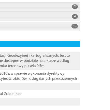
2
4
10
i Geodezyjnej i Kartograficznych. Jest to
ane dostępne w podziale na arkusze według
zmiar terenowy piksela 0.5m.
2010 r. w sprawie wykonania dyrektywy
cyjności zbiorów i usług danych przestrzennych
cal Guidelines