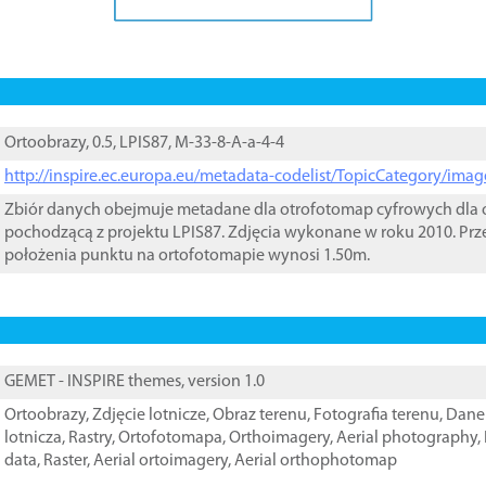
Ortoobrazy, 0.5, LPIS87, M-33-8-A-a-4-4
http://inspire.ec.europa.eu/metadata-codelist/TopicCategory/im
Zbiór danych obejmuje metadane dla otrofotomap cyfrowych dla o
pochodzącą z projektu LPIS87. Zdjęcia wykonane w roku 2010. Prz
położenia punktu na ortofotomapie wynosi 1.50m.
GEMET - INSPIRE themes, version 1.0
Ortoobrazy
,
Zdjęcie lotnicze
,
Obraz terenu
,
Fotografia terenu
,
Dane 
lotnicza
,
Rastry
,
Ortofotomapa
,
Orthoimagery
,
Aerial photography
,
data
,
Raster
,
Aerial ortoimagery
,
Aerial orthophotomap