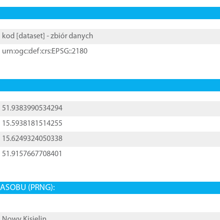
kod [
dataset
] - zbiór danych
urn:ogc:def:crs:EPSG::2180
51.9383990534294
15.5938181514255
15.6249324050338
51.9157667708401
ASOBU (PRNG):
Nowy Kisielin