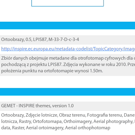
Ortoobrazy, 0.5, LPIS87, M-33-7-D-c-3-4
http://inspire.ec.europa.eu/metadata-codelist/TopicCategory/im
Zbiór danych obejmuje metadane dla otrofotomap cyfrowych dla o
pochodzącą z projektu LPIS87. Zdjęcia wykonane w roku 2010. Prz
położenia punktu na ortofotomapie wynosi 1.50m.
GEMET - INSPIRE themes, version 1.0
Ortoobrazy
,
Zdjęcie lotnicze
,
Obraz terenu
,
Fotografia terenu
,
Dane 
lotnicza
,
Rastry
,
Ortofotomapa
,
Orthoimagery
,
Aerial photography
,
data
,
Raster
,
Aerial ortoimagery
,
Aerial orthophotomap