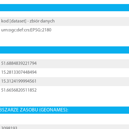
kod [
dataset
] - zbiór danych
urn:ogc:def:crs:EPSG::2180
51.6884839221794
15.2813307448494
15.3124199994561
51.6656820511852
BSZARZE ZASOBU (GEONAMES):
3098193