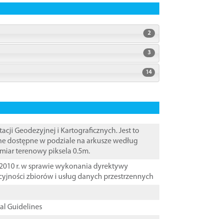
2
3
14
i Geodezyjnej i Kartograficznych. Jest to
ane dostępne w podziale na arkusze według
zmiar terenowy piksela 0.5m.
2010 r. w sprawie wykonania dyrektywy
cyjności zbiorów i usług danych przestrzennych
cal Guidelines