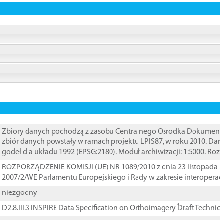
Zbiory danych pochodzą z zasobu Centralnego Ośrodka Dokumentacj
zbiór danych powstały w ramach projektu LPIS87, w roku 2010. D
godeł dla układu 1992 (EPSG:2180). Moduł archiwizacji: 1:5000. Ro
ROZPORZĄDZENIE KOMISJI (UE) NR 1089/2010 z dnia 23 listopada 
2007/2/WE Parlamentu Europejskiego i Rady w zakresie interopera
niezgodny
D2.8.III.3 INSPIRE Data Specification on Orthoimagery ֠Draft Techni