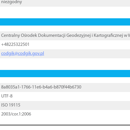
niezgodny
Centralny Ośrodek Dokumentacji Geodezyjnej i Kartograficznej w
+48225322501
codgik@codgik.gov.pl
8a8035a1-1766-11e6-b4a6-b870f44b6730
UTF-8
ISO 19115
2003/cor.1:2006