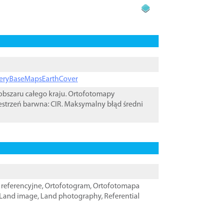
ageryBaseMapsEarthCover
bszaru całego kraju. Ortofotomapy
estrzeń barwna: CIR. Maksymalny błąd średni
referencyjne
,
Ortofotogram
,
Ortofotomapa
Land image
,
Land photography
,
Referential