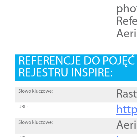
pho
Refe
Aer
REFERENCJE DO POJĘ
REJESTRU INSPIRE:
Rast
Słowo kluczowe:
htt
URL:
Aer
Słowo kluczowe: