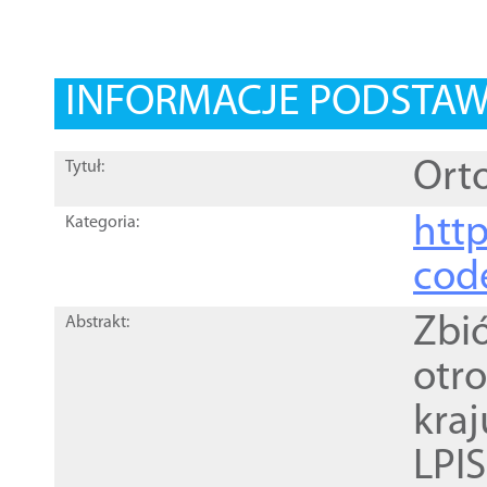
INFORMACJE PODSTA
Orto
Tytuł:
http
Kategoria:
cod
Zbi
Abstrakt:
otr
kra
LPI