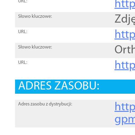
htt
URL:
Zdję
Słowo kluczowe:
htt
URL:
Ort
Słowo kluczowe:
http
URL:
ADRES ZASOBU:
http
Adres zasobu z dystrybucji:
gpm