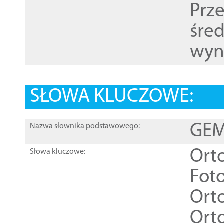
Prz
śre
wyn
SŁOWA KLUCZOWE:
GEME
Nazwa słownika podstawowego:
Ort
Słowa kluczowe:
Foto
Ort
Ort