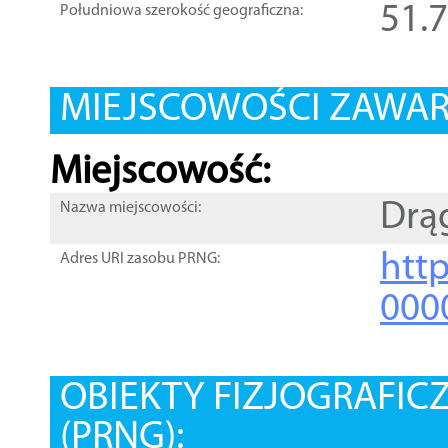
51.
Południowa szerokość geograficzna:
MIEJSCOWOŚCI ZAWART
Miejscowość:
Drą
Nazwa miejscowości:
htt
Adres URI zasobu PRNG:
000
OBIEKTY FIZJOGRAFIC
(PRNG):