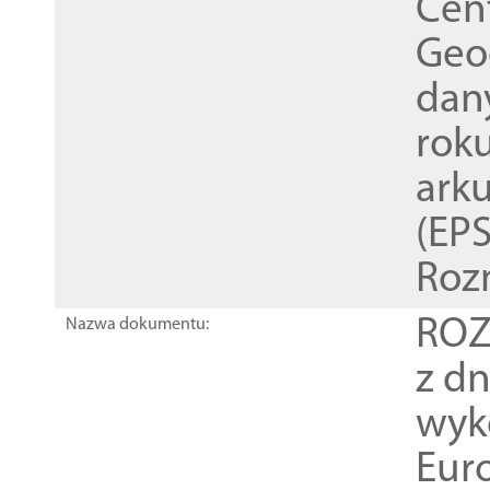
Cen
Geod
dan
rok
ark
(EPS
Roz
ROZ
Nazwa dokumentu:
z dn
wyk
Euro