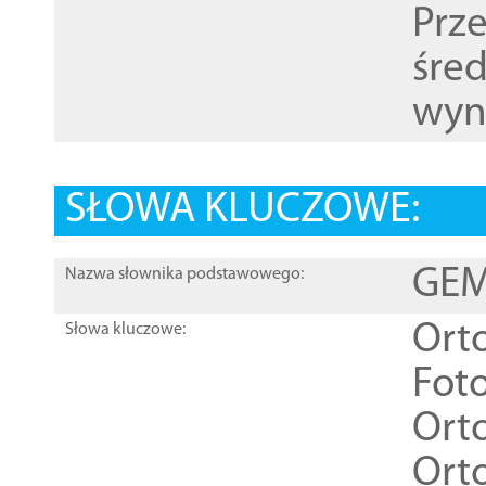
Prz
śre
wyn
SŁOWA KLUCZOWE:
GEME
Nazwa słownika podstawowego:
Ort
Słowa kluczowe:
Foto
Ort
Ort