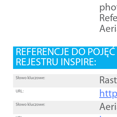
pho
Refe
Aer
REFERENCJE DO POJĘ
REJESTRU INSPIRE:
Rast
Słowo kluczowe:
htt
URL:
Aer
Słowo kluczowe: