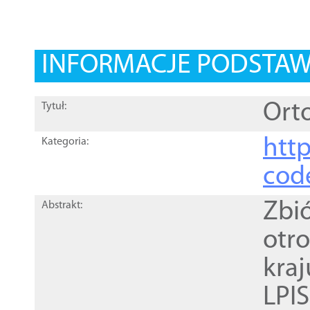
INFORMACJE PODSTA
Orto
Tytuł:
http
Kategoria:
cod
Zbi
Abstrakt:
otr
kra
LPI