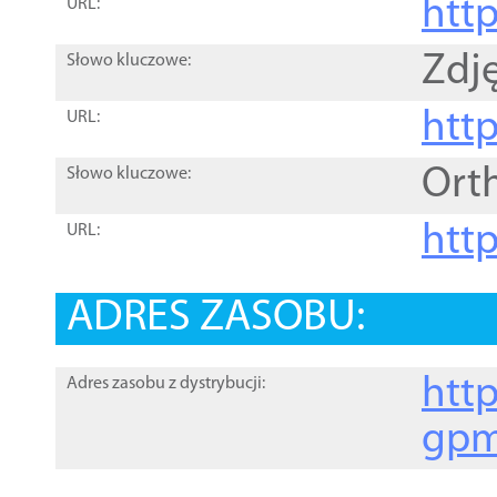
htt
URL:
Zdję
Słowo kluczowe:
htt
URL:
Ort
Słowo kluczowe:
http
URL:
ADRES ZASOBU:
http
Adres zasobu z dystrybucji:
gpm